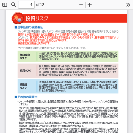
of 12
Toggle
Find
Zoom
Zoom
To
Sidebar
Out
In
投資リスク
■基準価額の変動要因
ファンドの基準価額は、
組み入れている有価証券等の価格変動による影響を受けますが、
これらの
運用により信託財産に生じた損益はすべて投資者のみなさまに帰属します。
したがって、
投資者のみなさまの投資元本が保証されているものではなく、
基準価額の下落により
損失を被り、
投資元本を割り込むことがあります。
投資信託は預貯金と異なります。
ファン
ドの基準価額の変動要因として、
主に以下のリスクがあります。
一般に、
株式の価格は個々の企業の活動や業績、
市場
・
経済の状況等を反映して
価格変動
変動するため、
ファンドはその影響を受け組入株式の価格の下落は基準価額の
リスク
下落要因となります。
組入有価証券等の発行者や取引先等の経営
・
財務状況が悪化した場合またはそ
れが予想された場合もしくはこれらに関する外部評価の悪化があった場合等に
信用リスク
は、
当該組入有価証券等の価格が下落することやその価値がなくなること、
また
は利払い
・
償還金の支払いが滞ることがあります。
有価証券等を売却あるいは取得しようとする際に、
市場に十分な需要や供給が
流動性
ない場合や取引規制等により十分な流動性の下での取引を行えない場合または
取引が不可能となる場合、
市場実勢から期待される価格より不利な価格での取
リスク
引となる可能性があります。
■その他の留意点
・
ファンドのお取引に関しては、
金融商品取引法第37条の６の規定
（いわゆるクーリングオフ）
の適用はあ
りません。
・
ファンドは、
大量の解約が発生し短期間で解約資金を手当てする必要が生じた場合や主たる取引市場に
おいて市場環境が急変した場合等に、
一時的に組入資産の流動性が低下し、
市場実勢から期待できる価
格で取引できないリスク、
取引量が限られてしまうリスクがあります。
これにより、
基準価額にマイナス
の影響を及ぼす可能性や、
換金の申込みの受付けが中止となる可能性、
換金代金のお支払が遅延する
可能性があります。
・
収益分配金の水準は、
必ずしも計算期間におけるファンドの収益の水準を示すものではありません。
収
益分配は、
計算期間に生じた収益を超えて行われる場合があります。
投資者の購入価額によっては、
収益分配金の一部または全部が、
実質的な元本の一部払戻しに相当する
場合があります。
ファンド購入後の運用状況により、
分配金額より基準価額の値上がりが小さかった場合