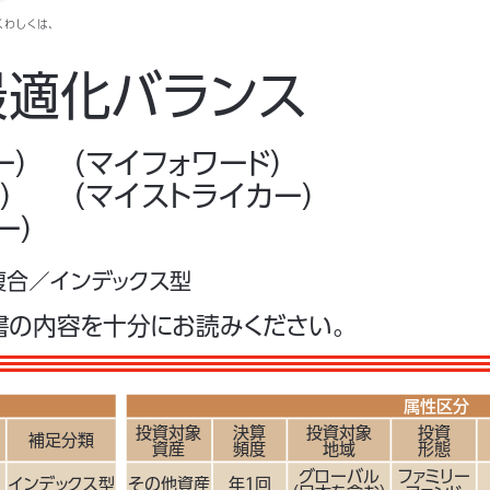
くわしくは、
最適化バランス
ー）
（マイフォワード）
ー）
（マイス
トライカー）
ー）
合／インデックス型
書の内容を十分にお読みください。
属性区分
投資対象
決算
投資対象
投資
補足分類
）
資産
頻度
地域
形態
グローバル
インデックス型
その他資産
年１回