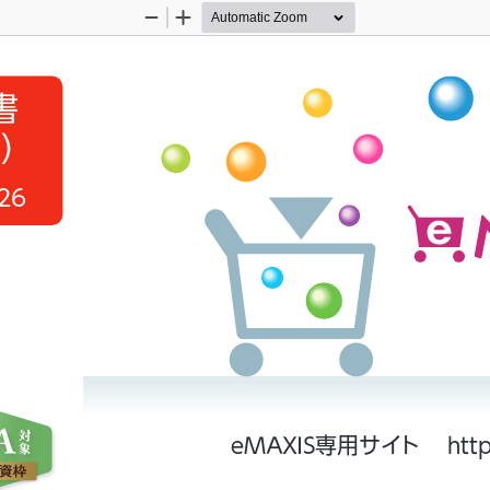
Zoom
Zoom
Out
In
書
書）
26
ｅＭＡ
Ｘ
Ｉ
Ｓ
専用サイ
ト  http