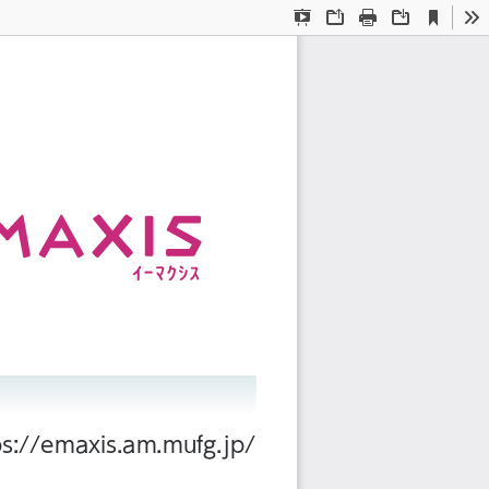
Current
Presentation
Open
Print
Download
To
View
Mode
s://emaxis.am.mufg.jp/