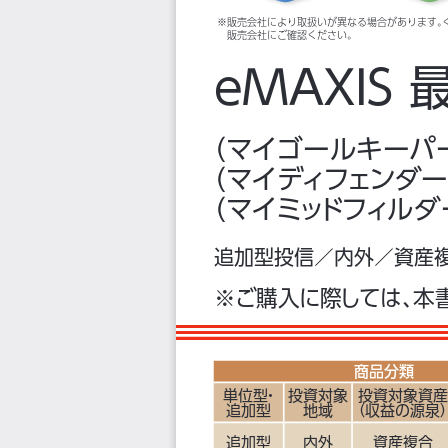
※販売会社により取扱いが異なる場合があります。
販売会社にご確認ください。
ｅ
ＭＡ
Ｘ
Ｉ
Ｓ 
（マイゴールキーパ
（マイディフェンダ
（マイミッ
ドフィルダ
追加型投信／内外／資産複
※ご購入に際しては、
本
商品分類
単位型
・
投資対象
投資対象資産
追加型
地域
（収益の源泉
追加型
内外
資産複合