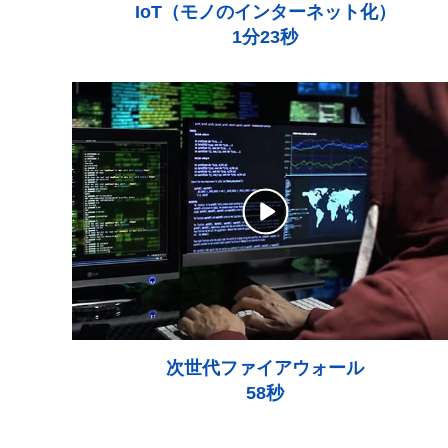
IoT（モノのインターネット化）
1分23秒
次世代ファイアウォール
58秒