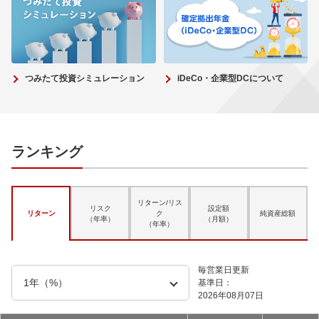
つみたて投資シミュレーション
iDeCo・企業型DCについて
ランキング
リターン/リス
リスク
設定額
リターン
ク
純資産総額
（年率）
（月額）
（年率）
毎営業日更新
基準日：
2026年08月07日