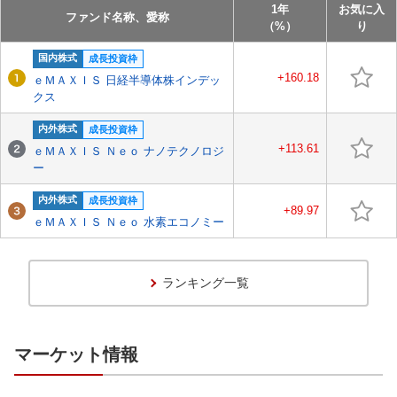
1年
お気に入
ファンド名称、愛称
（%）
り
国内株式
成長投資枠
+160.18
ｅＭＡＸＩＳ 日経半導体株インデッ
クス
内外株式
成長投資枠
+113.61
ｅＭＡＸＩＳ Ｎｅｏ ナノテクノロジ
ー
内外株式
成長投資枠
+89.97
ｅＭＡＸＩＳ Ｎｅｏ 水素エコノミー
ランキング一覧
マーケット情報