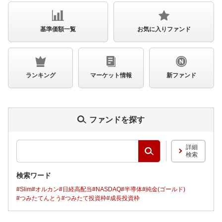
基準価額一覧
お気に入りファンド
ランキング
マーケット情報
新ファンド
ファンドを探す
詳細
検
検索
索
す
る
検索ワード
#Slim
#オルカン
#日経高配当
#NASDAQ
#半導体
#純金(ゴールド)
#つみたてんとう
#つみたて投資枠
#成長投資枠