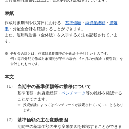
交付運用報告書には主に下記の内容が記載されています。
表紙
作成対象期間や決算日における、
基準価額
・
純資産総額
・
騰落
率
・分配金合計を確認することができます。
また、運用報告書（全体版）を入手する方法も記載されていま
す。
※
分配金合計とは、作成対象期間中の分配金を合計したものです。
例：毎月分配で作成対象期間が半年の場合、6ヵ月の分配金（税引前）を
合計したものです。
本文
（1）
当期中の基準価額等の推移について
基準価額・純資産総額・
ベンチマーク
等の推移を確認する
ことができます。
※
投資信託によってはベンチマークが設定されていないこともあり
ます。
（2）
基準価額の主な変動要因
期間中の基準価額の主な変動要因を確認することができま