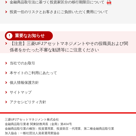
金融商品取引法に基づく投資家区分の移行期限日について
投資一任のリスクとお客さまにご負担いただく費用について
重要なお知らせ
【注意】三菱UFJアセットマネジメントやその役職員および関
係者をかたった不審な勧誘等にご注意ください
当社でのお取引
本サイトのご利用にあたって
個人情報保護方針
サイトマップ
アクセシビリティ方針
三菱UFJアセットマネジメント株式会社
金融商品取引業者 関東財務局長（金商）第404号
金融商品取引業の種別：投資運用業、投資助言・代理業、第二種金融商品取引業
加入協会：一般社団法人資産運用業協会