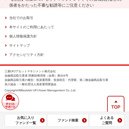
係者をかたった不審な勧誘等にご注意ください
当社でのお取引
本サイトのご利用にあたって
個人情報保護方針
サイトマップ
アクセシビリティ方針
三菱UFJアセットマネジメント株式会社
金融商品取引業者 関東財務局長（金商）第404号
金融商品取引業の種別：投資運用業、投資助言・代理業、第二種金融商品取引業
加入協会：一般社団法人資産運用業協会
Copyright©Mitsubishi UFJ Asset Management Co.,Ltd.
お気に入り
よくある
ファンド検索
ファンド一覧
ご質問