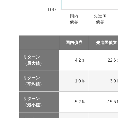
国内債券
先進国債券
リターン
4.2％
22.6
（最大値）
リターン
1.0％
3.9
（平均値）
リターン
-5.2％
-15.5
（最小値）