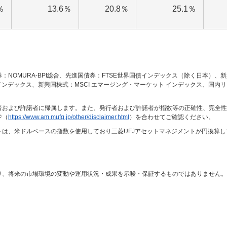
％
13.6％
20.8％
25.1％
OMURA-BPI総合、先進国債券：FTSE世界国債インデックス（除く日本）、新
 インデックス、新興国株式：MSCI エマージング・マーケット インデックス、国内リ
者および許諾者に帰属します。また、発行者および許諾者が指数等の正確性、完全性
ジ（
https://www.am.mufg.jp/other/disclaimer.html
）を合わせてご確認ください。
は、米ドルベースの指数を使用しており三菱UFJアセットマネジメントが円換算し
り、将来の市場環境の変動や運用状況・成果を示唆・保証するものではありません。