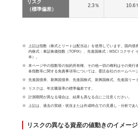
リスク
2.3％
10.6
（標準偏差）
※
上記は指数（株式とリートは配当込）を使用しています。国内債券：N
内株式：東証株価指数（TOPIX）、先進国株式：MSCI コクサイ
本）。
※
本ページ中の指数等の知的所有権、その他一切の権利はその発行
各指数等に関する免責事項等については、委託会社のホームペー
※
先進国債券、新興国債券、先進国株式、新興国株式、先進国リート
※
リスクは、年次騰落率の標準偏差です。
※
計測期間が異なる場合は、結果も異なる点にご注意ください。
※
上記は、過去の実績・状況または作成時点での見通し・分析であ
リスクの異なる資産の値動きのイメージ