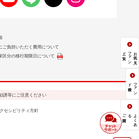
項
にご負担いただく費用について
一覧
フ
ァ
ン
ド
お気に入り
家区分の移行期限日について
検索
フ
ァ
ン
ド
勧誘等にご注意ください
クセシビリティ方針
ご質問
る
よ
く
あ