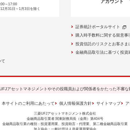
アカウント
00～17:00
12月31日～1月3日を除く
証券統計ポータルサイト
購入時手数料に関する留意事
投資信託のリスクとお客さま
金融商品取引法に基づく投資
いて
UFJアセットマネジメントやその役職員および関係者をかたった不審な
本サイトのご利用にあたって
個人情報保護方針
サイトマップ
ア
三菱UFJアセットマネジメント株式会社
金融商品取引業者 関東財務局長（金商）第404号
金融商品取引業の種別：投資運用業、投資助言・代理業、第二種金融商品取引業
加入協会：一般社団法人資産運用業協会