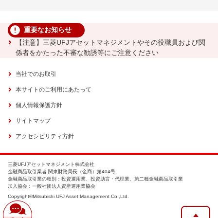
重要なお知らせ
【注意】三菱UFJアセットマネジメントやその役職員および関
係者をかたった不審な勧誘等にご注意ください
当社でのお取引
本サイトのご利用にあたって
個人情報保護方針
サイトマップ
アクセシビリティ方針
三菱UFJアセットマネジメント株式会社
金融商品取引業者 関東財務局長（金商）第404号
金融商品取引業の種別：投資運用業、投資助言・代理業、第二種金融商品取引業
加入協会：一般社団法人資産運用業協会
Copyright©Mitsubishi UFJ Asset Management Co.,Ltd.