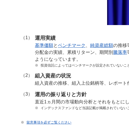
（1）
運用実績
基準価額
と
ベンチマーク
、
純資産総額
の推移
分配金の実績、累積リターン、期間別
騰落率
ようになっています。
※
投資信託によってはベンチマークが設定されていないこ
（2）
組入資産の状況
組入資産の推移、組入上位銘柄等、レポート
（3）
運用の振り返りと方針
直近1ヵ月間の市場動向分析とそれをもとに
※
インデックスファンドなど当該記載が掲載されていない
※
留意事項を必ずご覧ください