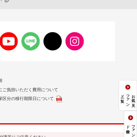
項
にご負担いただく費用について
一覧
フ
ァ
ン
ド
お気に入り
家区分の移行期限日について
検索
フ
ァ
ン
ド
勧誘等にご注意ください