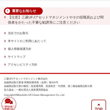
重要なお知らせ
【注意】三菱UFJアセットマネジメントやその役職員および関
係者をかたった不審な勧誘等にご注意ください
当社でのお取引
本サイトのご利用にあたって
個人情報保護方針
サイトマップ
アクセシビリティ方針
三菱UFJアセットマネジメント株式会社
金融商品取引業者 関東財務局長（金商）第404号
金融商品取引業の種別：投資運用業、投資助言・代理業、第二種金融商品取引業
加入協会：一般社団法人資産運用業協会
Copyright©Mitsubishi UFJ Asset Management Co.,Ltd.