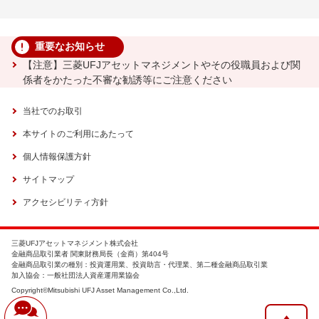
重要なお知らせ
【注意】三菱UFJアセットマネジメントやその役職員および関
係者をかたった不審な勧誘等にご注意ください
当社でのお取引
本サイトのご利用にあたって
個人情報保護方針
サイトマップ
アクセシビリティ方針
三菱UFJアセットマネジメント株式会社
金融商品取引業者 関東財務局長（金商）第404号
金融商品取引業の種別：投資運用業、投資助言・代理業、第二種金融商品取引業
加入協会：一般社団法人資産運用業協会
Copyright©Mitsubishi UFJ Asset Management Co.,Ltd.