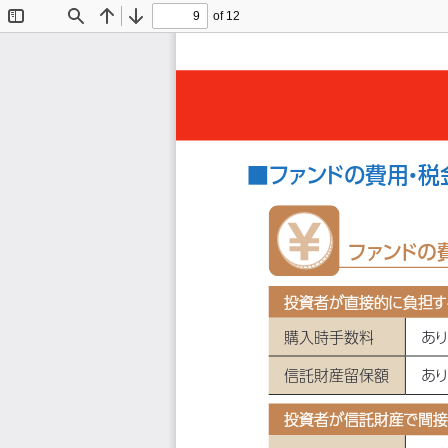
of 12
Toggle
Find
Previous
Next
Sidebar
■ファンドの費用
・
税
ファンドの
投資者が直接的に負担す
投資者が直接的に負担す
購入時手数料
あ
信託財産留保額
あ
投資者が信託財産で間接
投資者が信託財産で間接