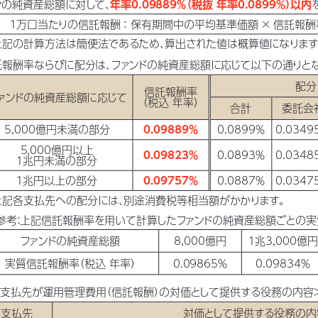
々の純資産総額に対して、
年率0.09889％
（税抜 年率0.0899％）
以内
１万口当たりの信託報酬：保有期間中の平均基準価額 × 信託報酬
上記の計算方法は簡便法であるため、
算出された値は概算値になりま
託報酬率ならびに配分は、
ファン
ドの純資産総額に応じて以下の通りと
配分
信託報酬率
ァン
ドの純資産総額に応じて
（税込 年率）
合計
委託会
5,000億円未満の部分
0.09889％
0.0899％
0.0349
5,000億円以上
0.09823％
0.0893％
0.0348
１兆円未満の部分
１兆円以上の部分
0.09757％
0.0887％
0.0347
上記各支払先への配分には、
別途消費税等相当額がかかります。
参考
：
上記信託報酬率を用いて計算したファン
ドの純資産総額ごとの
ファン
ドの純資産総額
8,000億円
１兆3,000億円
実質信託報酬率
（税込 年率）
0.09865％
0.09834％
各支払先が運用管理費用
（信託報酬）
の対価として提供する役務の内容
支払先
対価として提供する役務の内