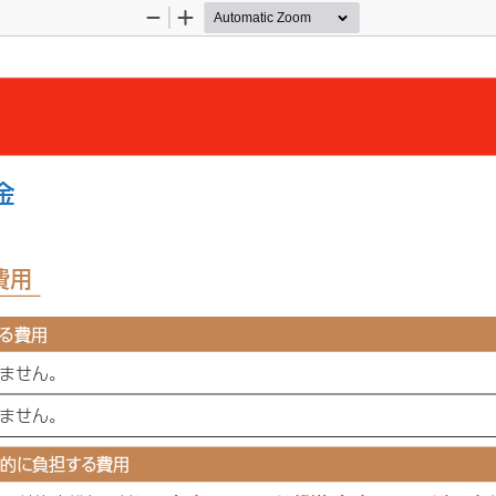
Zoom
Zoom
Out
In
金
費用
る費用
る費用
りません。
りません。
的に負担する費用
的に負担する費用