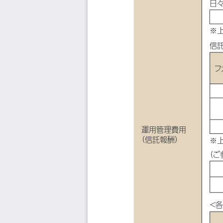
日
※
信
フ
運用管理費用
（信託報酬）
※
（ご
＜