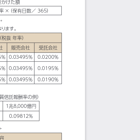
をかけた額
率 ×
（保有日数／ 365）
す。
なります。
（税抜 年率）
社
販売会社
受託会社
5％
0.03495％
0.0200％
5％
0.03495％
0.0195％
5％
0.03495％
0.0190％
実質信託報酬率の例）
１兆8,000億円
0.09812％
＞
容