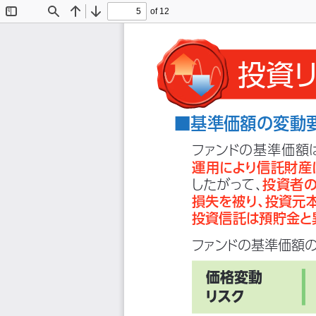
of 12
Toggle
Find
Previous
Next
Sidebar
投資
■基準価額の変動
ファンドの基準価額
運用により信託財産
したがって、
投資者
損失を被り、
投資元
投資信託は預貯金と
ファン
ドの基準価額
価格変動
リスク