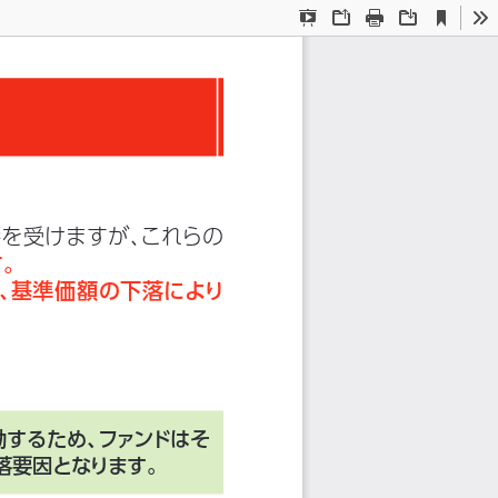
Current
Presentation
Open
Print
Download
To
View
Mode
響を受けますが、
これらの
す。
、
基準価額の下落により
動するため、
ファンドはそ
落要因となります。