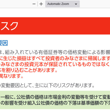
Zoom
Zoom
Out
In
リスク
要因
は、
組み入れている有価証券等の価格変動による影
に生じた損益はすべて投資者のみなさまに帰属しま
のみなさまの投資元本が保証されているものではなく
本を割り込むことがあります。
異なります。
の変動要因として、
主に以下のリスクがあります。
一般に、
公社債の価格は市場金利の変動等を受けて変
の影響を受け組入公社債の価格の下落は基準価額の下