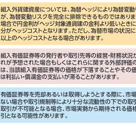
組入外貨建資産については、
為替ヘッジにより為替変動
が、
為替変動リスクを完全に排除できるものではあり
場合で円金利がヘッジ対象通貨建の金利より低いとき
分がヘッジコストとなります。
ただし、
為替市場の状況に
以上のヘッジコストとなる場合があります。
組入有価証券等の発行者や取引先等の経営
・
財務状況
れが予想された場合もしくはこれらに関する外部評価
は、
当該組入有価証券等の価格が下落することやその価
は利払い
・
償還金の支払いが滞ることがあります。
有価証券等を売却あるいは取得しようとする際に、
市
ない場合や取引規制等により十分な流動性の下での取
取引が不可能となる場合、
市場実勢から期待される価
引となる可能性があります。