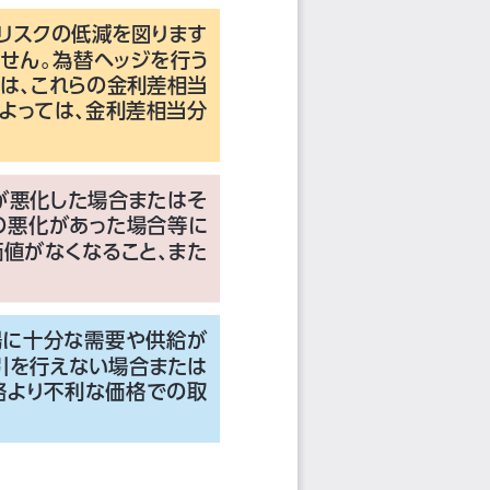
リスクの低減を図ります
ません。
為替ヘッジを行う
には、
これらの金利差相当
よっては、
金利差相当分
が悪化した場合またはそ
の悪化があった場合等に
値がなくなること、
また
場に十分な需要や供給が
引を行えない場合または
格より不利な価格での取