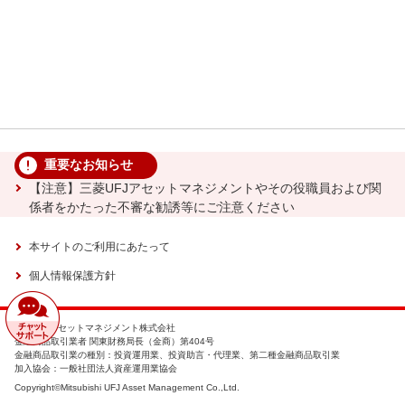
重要なお知らせ
【注意】三菱UFJアセットマネジメントやその役職員および関
係者をかたった不審な勧誘等にご注意ください
本サイトのご利用にあたって
個人情報保護方針
三菱UFJアセットマネジメント株式会社
金融商品取引業者 関東財務局長（金商）第404号
金融商品取引業の種別：投資運用業、投資助言・代理業、第二種金融商品取引業
加入協会：一般社団法人資産運用業協会
Copyright©Mitsubishi UFJ Asset Management Co.,Ltd.