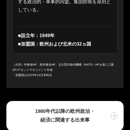
する政治的・軍事的同盟。集団防衛を原則と
している。
■設立年：1949年
■加盟国：欧州および北米の32ヵ国
（出所）外務省HP、欧州連合HP、北大西洋条約機構（NATO）HPを基に三菱
UFJアセットマネジメント作成
・加盟国は2025年10月末時点
1980年代以降の欧州政治・
経済に関連する出来事