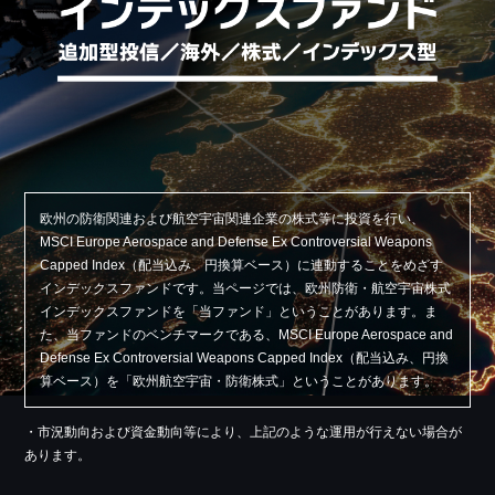
欧州の防衛関連および航空宇宙関連企業の株式等に投資を行い、
MSCI Europe Aerospace and Defense Ex Controversial Weapons
Capped Index（配当込み、円換算ベース）に連動することをめざす
インデックスファンドです。当ページでは、欧州防衛・航空宇宙株式
インデックスファンドを「当ファンド」ということがあります。ま
た、当ファンドのベンチマークである、MSCI Europe Aerospace and
Defense Ex Controversial Weapons Capped Index（配当込み、円換
算ベース）を「欧州航空宇宙・防衛株式」ということがあります。
・市況動向および資金動向等により、上記のような運用が行えない場合が
あります。