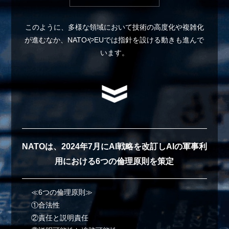
このように、多様な領域において技術の高度化や複雑化
が進むなか、
NATOやEUでは指針を設ける動きも進んで
います。
NATOは、2024年7月にAI戦略を改訂し
AIの軍事利
用における6つの倫理原則を策定
≪6つの倫理原則≫
①合法性
②責任と説明責任