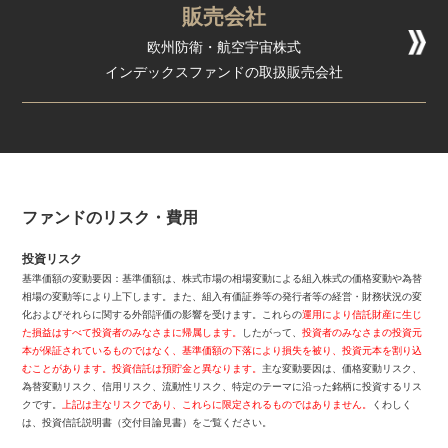
販売会社
欧州防衛・航空宇宙株式
インデックスファンドの取扱販売会社
ファンドのリスク・費用
投資リスク
基準価額の変動要因：基準価額は、株式市場の相場変動による組入株式の価格変動や為替
相場の変動等により上下します。また、組⼊有価証券等の発⾏者等の経営・財務状況の変
化およびそれらに関する外部評価の影響を受けます。これらの
運⽤により信託財産に⽣じ
た損益はすべて投資者のみなさまに帰属します。
したがって、
投資者のみなさまの投資元
本が保証されているものではなく、基準価額の下落により損失を被り、投資元本を割り込
むことがあります。投資信託は預貯⾦と異なります。
主な変動要因は、価格変動リスク、
為替変動リスク、信用リスク、流動性リスク、特定のテーマに沿った銘柄に投資するリス
クです。
上記は主なリスクであり、これらに限定されるものではありません。
くわしく
は、投資信託説明書（交付⽬論⾒書）をご覧ください。