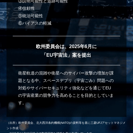
③説明可能性と追跡可能性
④信頼性
⑤統治可能性
⑥バイアスの軽減
欧州委員会は、2025年6月に
「EU宇宙法」案を提出
衛星軌道の混雑や衛星へのサイバー攻撃の増加が課
題となる中、スペースデブリ（宇宙ごみ）問題への
対処やサイバーセキュリティ強化などを通じてEU
の宇宙産業の競争力を高めることを目的としていま
す。
（出所）欧州委員会、北大西洋条約機構(NATO)の資料等を基に三菱UFJアセットマネジメ
ント作成