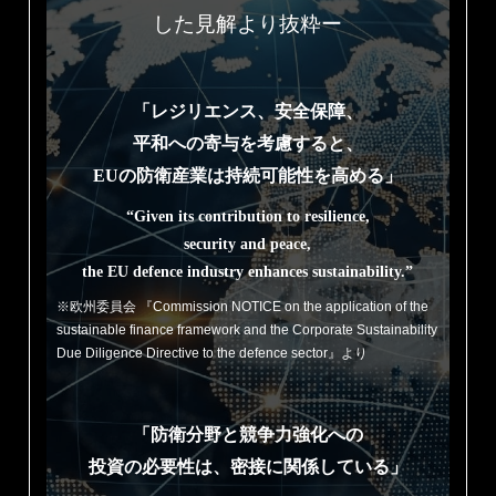
した見解より抜粋ー
「レジリエンス、安全保障、
平和への寄与を考慮すると、
EUの防衛産業は持続可能性を高める」
“Given its contribution to resilience,
security and peace,
the EU defence industry enhances sustainability.”
※欧州委員会 『Commission NOTICE on the application of the
sustainable finance framework and the Corporate Sustainability
Due Diligence Directive to the defence sector』より
「防衛分野と競争力強化への
投資の必要性は、密接に関係している」