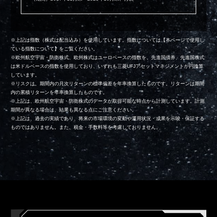
※上記は指数（株式は配当込み）を使用しています。指数については【本ページで使用し
ている指数について】をご覧ください。
※欧州航空宇宙・防衛株式、欧州株式はユーロベースの指数を、先進国債券、先進国株式
は米ドルベースの指数を使用しており、いずれも三菱UFJアセットマネジメントが円換算
しています。
※リスクは、期間内の月次リターンの標準偏差を年率換算したものです。リターンは期間
内の累積リターンを年率換算したものです。
※上記は、欧州航空宇宙・防衛株式のデータが取得可能な時点から計測しています。計測
期間が異なる場合は、結果も異なる点にご注意ください。
※上記は、過去の実績であり、将来の市場環境の変動や運用状況・成果を示唆・保証する
ものではありません。また、税金・手数料等を考慮しておりません。