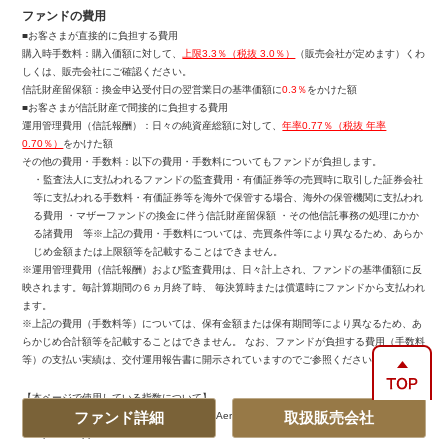
ファンドの費用
■お客さまが直接的に負担する費⽤
購⼊時⼿数料：購⼊価額に対して、
上限3.3％（税抜 3.0％）
（販売会社が定めます）くわ
しくは、販売会社にご確認ください。
信託財産留保額：換金申込受付日の翌営業日の基準価額に
0.3％
をかけた額
■お客さまが信託財産で間接的に負担する費⽤
運⽤管理費⽤（信託報酬）：⽇々の純資産総額に対して、
年率0.77％（税抜 年率
0.70％）
をかけた額
その他の費⽤・⼿数料：以下の費⽤・⼿数料についてもファンドが負担します。
・監査法人に支払われるファンドの監査費用・有価証券等の売買時に取引した証券会社
等に支払われる手数料・有価証券等を海外で保管する場合、海外の保管機関に支払われ
る費用 ・マザーファンドの換金に伴う信託財産留保額 ・その他信託事務の処理にかか
る諸費用 等※上記の費用・手数料については、売買条件等により異なるため、あらか
じめ金額または上限額等を記載することはできません。
※運用管理費用（信託報酬）および監査費用は、日々計上され、ファンドの基準価額に反
映されます。毎計算期間の６ヵ月終了時、 毎決算時または償還時にファンドから支払われ
ます。
※上記の費用（手数料等）については、保有金額または保有期間等により異なるため、あ
らかじめ合計額等を記載することはできません。 なお、ファンドが負担する費用（手数料
等）の支払い実績は、交付運用報告書に開示されていますのでご参照ください。
【本ページで使用している指数について】
ファンド詳細
取扱販売会社
・欧州航空宇宙・防衛株式：MSCI Europe Aerospace and Defense Ex Controversial
Weapons Capped Index