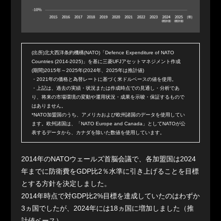
(出所)北大西洋条約機構(NATO)「Defence Expenditure of NATO
Countries (2014-2025)」を基に三菱UFJアセットマネジメント作成
(期間)2015年～2025年(2024年、2025年は推計値)
・2021年の価格と為替レートに基づく米ドルベースの値を使用。
・上記は、過去の実績・状況または作成時点での見通し・分析であ
り、将来の市場環境の変動や運用状況・成果を示唆・保証するもので
はありません。
*NATO加盟国のうち、アメリカおよび欧州諸国のデータを使用してい
ます。欧州諸国は、「NATO Europe and Canada」としてNATOが公
表するデータから、カナダを除いた数値を使用しています。
2014年のNATOウェールズ首脳会議で、各加盟国は2024
年までに防衛費をGDP比2％水準に引き上げることを目標
とする方針を決定しました。
2014年時点で対GDP比2%目標を達成していたのはわずか
3ヵ国でしたが、2024年には18ヵ国に増加しました（推
計値ベース）。