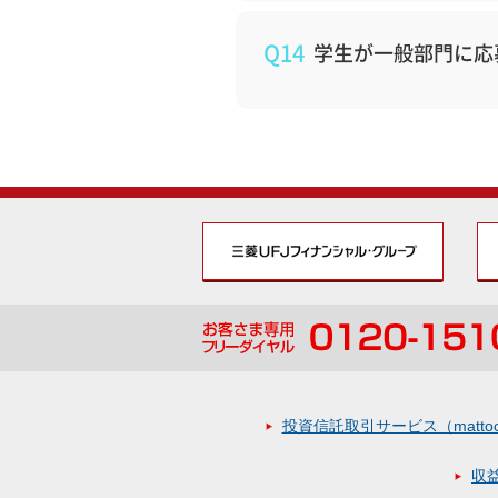
Q14
学生が一般部門に応
投資信託取引サービス（matt
収