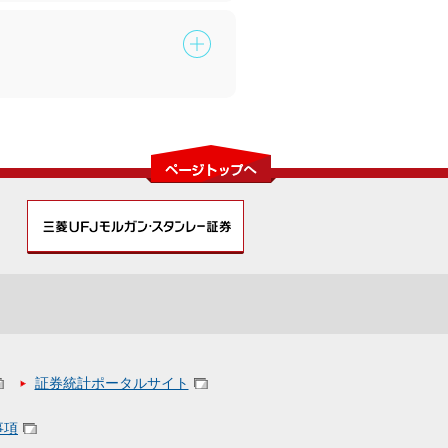
ページトップへ
照会先：三菱UFJアセット
お客さま専用フリーダイヤル
0120-151034
【受付時間】9：00～17：00
証券統計ポータルサイト
事項