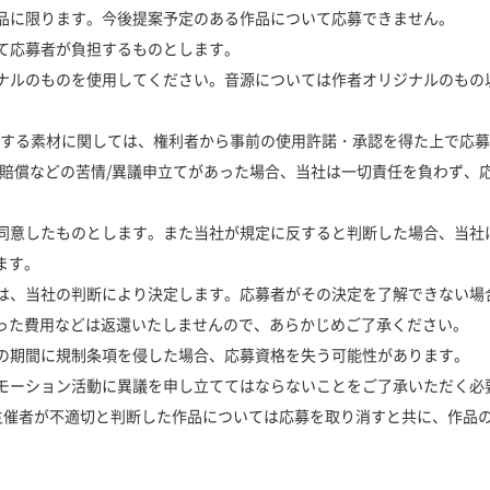
ル作品に限ります。今後提案予定のある作品について応募できません。
全て応募者が負担するものとします。
リジナルのものを使用してください。音源については作者オリジナルのも
に帰属する素材に関しては、権利者から事前の使用許諾・承認を得た上で応
害賠償などの苦情/異議申立てがあった場合、当社は一切責任を負わず、
約に同意したものとします。また当社が規定に反すると判断した場合、当
ます。
いては、当社の判断により決定します。応募者がその決定を了解できない
った費用などは返還いたしませんので、あらかじめご了承ください。
までの期間に規制条項を侵した場合、応募資格を失う可能性があります。
プロモーション活動に異議を申し立ててはならないことをご了承いただく必
して主催者が不適切と判断した作品については応募を取り消すと共に、作品