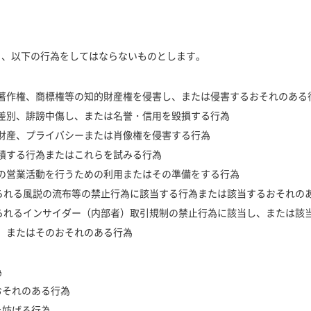
り、以下の行為をしてはならないものとします。
社の著作権、商標権等の知的財産権を侵害し、または侵害するおそれのある
社を差別、誹謗中傷し、または名誉・信用を毀損する行為
社の財産、プライバシーまたは肖像権を侵害する行為
蓄積する行為またはこれらを試みる行為
一切の営業活動を行うための利用またはその準備をする行為
定められる風説の流布等の禁止行為に該当する行為または該当するおそれの
に定められるインサイダー（内部者）取引規制の禁止行為に該当し、または
為、またはそのおそれのある行為
為
るおそれのある行為
を妨げる行為