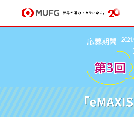
「eMAX