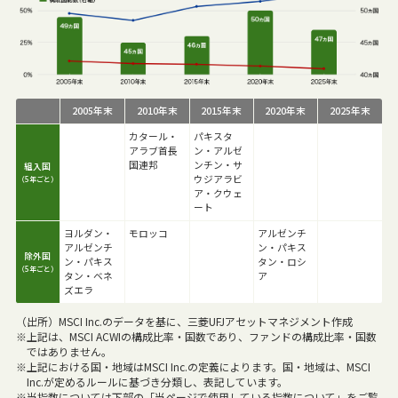
2005年末
2010年末
2015年末
2020年末
2025年末
カタール・
パキスタ
アラブ首長
ン・アルゼ
国連邦
ンチン・サ
組入国
ウジアラビ
（5年ごと）
ア・クウェ
ート
ヨルダン・
モロッコ
アルゼンチ
アルゼンチ
ン・パキス
除外国
ン・パキス
タン・ロシ
（5年ごと）
タン・ベネ
ア
ズエラ
（出所）MSCI Inc.のデータを基に、三菱UFJアセットマネジメント作成
※上記は、MSCI ACWIの構成比率・国数であり、ファンドの構成比率・国数
ではありません。
※上記における国・地域はMSCI Inc.の定義によります。国・地域は、MSCI
Inc.が定めるルールに基づき分類し、表記しています。
※当指数については下部の「当ページで使用している指数について」をご覧