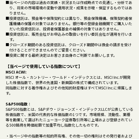
■当ページの内容は過去の実績・状況または作成時点での見通し・分析であ
り、将来の市場環境の変動や運用状況・成果を示唆・保証するものではあ
りません。
■投資信託は、預金等や保険契約とは異なり、預金保険機構、保険契約者保
護機構の保護の対象ではありません。銀行等の登録金融機関でご購入いた
だいた投資信託は、投資者保護基金の補償の対象ではありません。
■投資信託は、販売会社がお申込みの取扱いを行い委託会社が運用を行いま
す。
■クローズド期間のある投資信託は、クローズド期間中は換金の請求を受け
付けることができませんのでご留意ください。
■投資に関する最終決定はお客さま自身のご判断でお願いします。
【当ページで使用している指数について】
MSCI ACWI:
MSCI オール・カントリー・ワールド・インデックスとは、MSCI Inc.が開発
した株価指数で、世界の先進国・新興国の株式で構成されています。
同指数に対する著作権およびその他知的財産権はすべてMSCI Inc.に帰属しま
す。
S&P500指数：
S&P500指数とは、S&Pダウ・ジョーンズ・インデックスLLCが公表している
株価指数で、米国の代表的な株価指数の1つです。市場規模、流動性、業種
等を勘案して選ばれたニューヨーク証券取引所等に上場および登録されてい
る500銘柄を時価総額で加重平均し指数化したものです。
・当ページ中の指数等の知的所有権、その他一切の権利はその発行者および