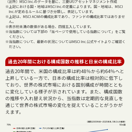
（出所）MSCI Inc.のデータを基に、三菱UFJアセットマネジメント作成
※上記における国・地域はMSCI Inc.の定義によります。国・地域は、MSCI
Inc.が定めるルールに基づき分類し、表記しています。
※上記は、MSCI ACWIの構成比率であり、ファンドの構成比率ではありませ
ん。
※表示桁未満の数値がある場合、四捨五入しています。
※当指数については下部の「当ページで使用している指数について」をご覧
ください。
※当指数について、最新の状況についてはMSCI Inc.公式サイトよりご確認く
ださい。
過去20年間における構成国数の推移と日米の構成比率
過去20年間で、米国の構成比率は約48％から約64％へと
上昇している一方で、日本の構成比率は相対的に低下し
ており、世界の株式市場における国別構成が時間ととも
に変化している様子が示されています。また、構成国数
の推移や入れ替え状況から、当指数は定期的な見直しを
通じて世界の株式市場の変化を捉えていることがうかが
えます。