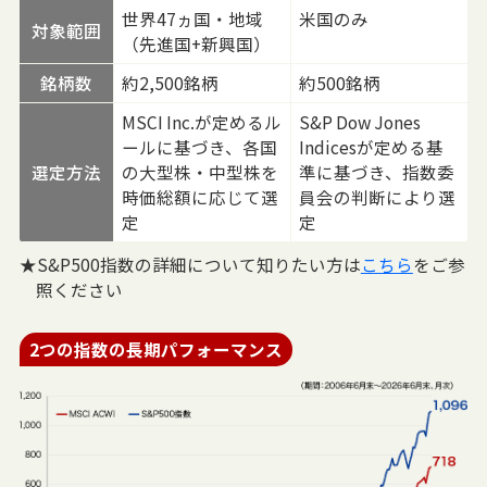
世界47ヵ国・地域
米国のみ
対象範囲
（先進国+新興国）
銘柄数
約2,500銘柄
約500銘柄
MSCI Inc.が定めるル
S&P Dow Jones
ールに基づき、各国
Indicesが定める基
選定方法
の大型株・中型株を
準に基づき、指数委
時価総額に応じて選
員会の判断により選
定
定
★S&P500指数の詳細について知りたい方は
こちら
をご参
照ください
2つの指数の長期パフォーマンス