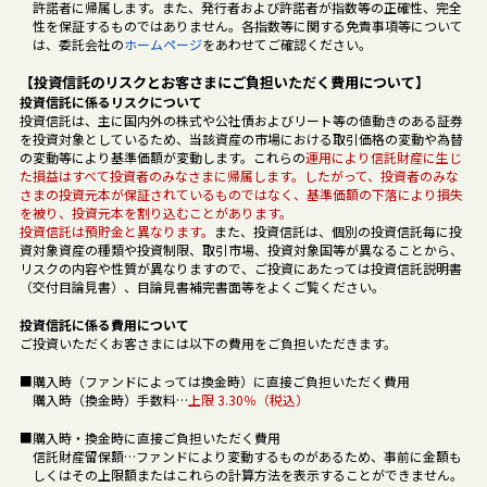
許諾者に帰属します。また、発行者および許諾者が指数等の正確性、完全
性を保証するものではありません。各指数等に関する免責事項等について
は、委託会社の
ホームページ
をあわせてご確認ください。
【投資信託のリスクとお客さまにご負担いただく費用について】
投資信託に係るリスクについて
投資信託は、主に国内外の株式や公社債およびリート等の値動きのある証券
を投資対象としているため、当該資産の市場における取引価格の変動や為替
の変動等により基準価額が変動します。これらの
運用により信託財産に生じ
た損益はすべて投資者のみなさまに帰属します。したがって、投資者のみな
さまの投資元本が保証されているものではなく、基準価額の下落により損失
を被り、投資元本を割り込むことがあります。
投資信託は預貯金と異なります。
また、投資信託は、個別の投資信託毎に投
資対象資産の種類や投資制限、取引市場、投資対象国等が異なることから、
リスクの内容や性質が異なりますので、ご投資にあたっては投資信託説明書
（交付目論見書）、目論見書補完書面等をよくご覧ください。
投資信託に係る費用について
ご投資いただくお客さまには以下の費用をご負担いただきます。
■購入時（ファンドによっては換金時）に直接ご負担いただく費用
購入時（換金時）手数料…
上限 3.30％（税込）
■購入時・換金時に直接ご負担いただく費用
信託財産留保額…ファンドにより変動するものがあるため、事前に金額も
しくはその上限額またはこれらの計算方法を表示することができません｡