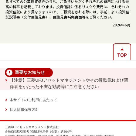
るすべての公募投資信託のうち、ご負担いただくそれぞれの費用における最
高の料率を記載しております。投資信託に係るリスクや費用は、それぞれの
投資信託により異なりますので、ご投資をされる際には、事前によく投資信
託説明書（交付目論見書）、目論見書補完書面等をご覧ください。
2026年6月
重要なお知らせ
【注意】三菱UFJアセットマネジメントやその役職員および関
係者をかたった不審な勧誘等にご注意ください
本サイトのご利用にあたって
個人情報保護方針
三菱UFJアセットマネジメント株式会社
金融商品取引業者 関東財務局長（金商）第404号