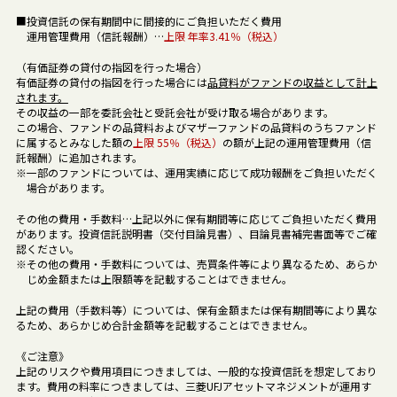
■投資信託の保有期間中に間接的にご負担いただく費用
運用管理費用（信託報酬）…
上限 年率3.41％（税込）
（有価証券の貸付の指図を行った場合）
有価証券の貸付の指図を行った場合には
品貸料がファンドの収益として計上
されます。
その収益の一部を委託会社と受託会社が受け取る場合があります。
この場合、ファンドの品貸料およびマザーファンドの品貸料のうちファンド
に属するとみなした額の
上限 55％（税込）
の額が上記の運用管理費用（信
託報酬）に追加されます。
※一部のファンドについては、運用実績に応じて成功報酬をご負担いただく
場合があります。
その他の費用・手数料…上記以外に保有期間等に応じてご負担いただく費用
があります。投資信託説明書（交付目論見書）、目論見書補完書面等でご確
認ください。
※その他の費用・手数料については、売買条件等により異なるため、あらか
じめ金額または上限額等を記載することはできません。
上記の費用（手数料等）については、保有金額または保有期間等により異な
るため、あらかじめ合計金額等を記載することはできません。
《ご注意》
上記のリスクや費用項目につきましては、一般的な投資信託を想定しており
ます。費用の料率につきましては、三菱UFJアセットマネジメントが運用す