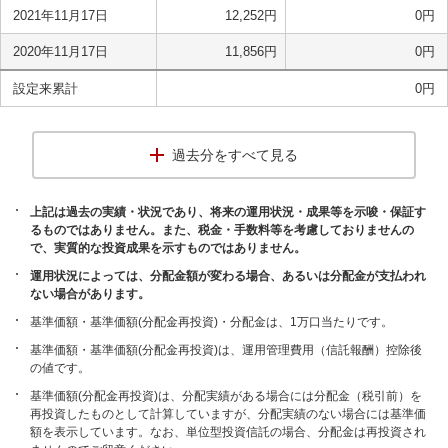
2021年11月17日
12,252
円
0
円
2020年11月17日
11,856
円
0
円
設定来累計
0
円
過去分をすべて見る
上記は過去の実績・状況であり、将来の運用状況・成果等を示唆・保証す
るものではありません。また、税金・手数料等を考慮しておりませんの
で、実質的な投資成果を示すものではありません。
運用状況によっては、分配金額が変わる場合、あるいは分配金が支払われ
ない場合があります。
基準価額・基準価額(分配金再投資)・分配金は、1万口当たりです。
基準価額・基準価額(分配金再投資)は、運用管理費用（信託報酬）控除後
の値です。
基準価額(分配金再投資)は、分配実績がある場合には分配金（税引前）を
再投資したものとして計算していますが、分配実績のない場合には基準価
額を表示しています。なお、単位型投資信託の場合、分配金は再投資され