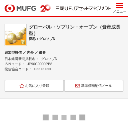
メニュー
グローバル・ソブリン・オープン（資産成長
型）
愛称：グロソブN
追加型投信 ／ 内外 ／ 債券
日本経済新聞掲載名：
グロソブN
ISINコード：
JP90C0009PB8
投信協会コード：
0331313N
お気に入り登録
基準価額配信メール
ロ
ー
ド