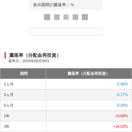
表示期間の騰落率：
％
ロ
ー
ド
中
騰落率（分配金再投資）
基準日：
2026年08月06日
期間
騰落率（分配金再投資）
1ヵ月
-2.06
%
3ヵ月
-0.17
%
6ヵ月
-0.93
%
1年
+6.69
%
3年
+16.03
%