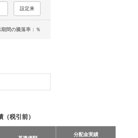
設定来
示期間の騰落率：
％
績（税引前）
分配金実績