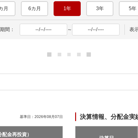
カ月
6カ月
1年
3年
5年
期間：
～
表
決算情報、分配金実
基準日：
2026年08月07日
分配金再投資）