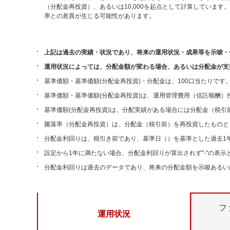
（分配金再投資）、あるいは10,000を起点として計算していま
率との差異が生じる可能性があります。
上記は過去の実績・状況であり、将来の運用状況・成果等を示唆・
運用状況によっては、分配金額が変わる場合、あるいは分配金が支
基準価額・基準価額(分配金再投資)・分配金は、100口当たりです
基準価額・基準価額(分配金再投資)は、運用管理費用（信託報酬）
基準価額(分配金再投資)は、分配実績がある場合には分配金（税
騰落率（分配金再投資）は、分配金（税引前）を再投資したものと
分配金利回りは、税引き前であり、基準日（
）を基準とした過去1
設定から1年に満たない場合、分配金利回りが算出されず"-"の表示
分配金利回りは過去のデータであり、将来の分配金額を示唆あるい
フ
運用状況