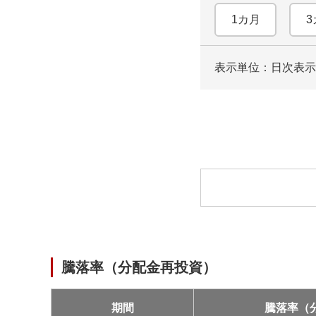
1カ月
3
表示単位：日次
表示
ロ
ー
ド
中
騰落率（分配金再投資）
期間
騰落率（