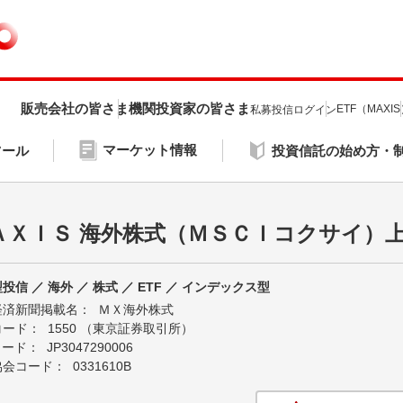
販売会社の皆さま
機関投資家の皆さま
ETF（MAXI
私募投信ログイン
マーケット情報
ツール
投資信託の始め方・
ＡＸＩＳ 海外株式（ＭＳＣＩコクサイ）
投信 ／ 海外 ／ 株式 ／ ETF ／ インデックス型
経済新聞掲載名：
ＭＸ海外株式
コード：
1550 （東京証券取引所）
Nコード：
JP3047290006
協会コード：
0331610B