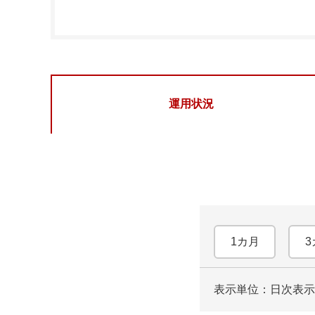
運用状況
1カ月
3
表示単位：日次
表示