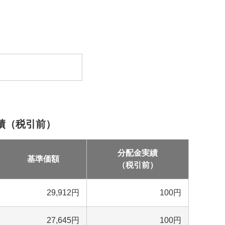
績（税引前）
分配金実績
基準価額
（税引前）
29,912
円
100
円
27,645
円
100
円