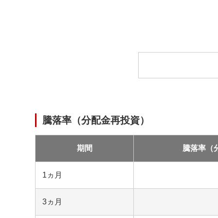
ロ
ー
ド
中
騰落率（分配金再投資）
期間
騰落率（
1ヵ月
3ヵ月