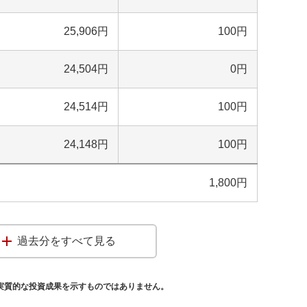
25,906
円
100
円
24,504
円
0
円
24,514
円
100
円
24,148
円
100
円
1,800
円
過去分をすべて見る
実質的な投資成果を示すものではありません。