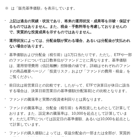
中
※
は「販売基準価額」を表示しています。
上記は過去の実績・状況であり、将来の運用状況・成果等を示唆・保証す
るものではありません。また、税金・手数料等を考慮しておりませんの
で、実質的な投資成果を示すものではありません。
運用状況によっては、分配金額が変わる場合、あるいは分配金が支払われ
ない場合があります。
基準価額および分配金（税引前）は1万口当たりです。ただし、ETFや一部
のファンドについては口数単位がファンドごとに異なります。基準価額
は、運用管理費用（信託報酬）控除後の値です。詳細はそれぞれのファン
ドの商品概要ページ／「投資リスク」および「ファンドの費用・税金」を
ご覧ください。
前日比は前営業日との比較です。したがって、ETFで決算日が休日に該当
する場合は、決算日前営業日の基準価額(分配落前)との比較となります。
ファンドの騰落率と実際の投資者利回りとは異なります。
ファンドの騰落率は、分配金（税引前）を再投資したものとして計算して
おります。また、設定来の騰落率は、10,000を起点として計算していま
す。ただしETFについては設定日の基準価額、あるいは10,000を起点とし
て計算しています。
ファンドの購入価額によっては、収益分配金の一部または全部が、実質的