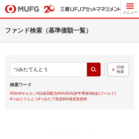
メニュー
ファンド検索（基準価額一覧）
詳細
検
検索
索
す
る
検索ワード
#Slim
#オルカン
#日経高配当
#NASDAQ
#半導体
#純金(ゴールド)
#つみたてんとう
#つみたて投資枠
#成長投資枠
ロ
ー
ド