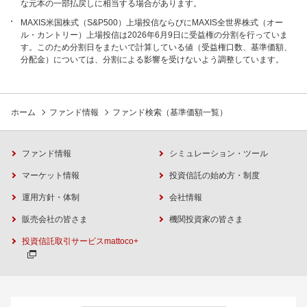
な元本の一部払戻しに相当する場合があります。
MAXIS米国株式（S&P500）上場投信ならびにMAXIS全世界株式（オー
ル・カントリー）上場投信は2026年6月9日に受益権の分割を行っていま
す。このため分割日をまたいで計算している値（受益権口数、基準価額、
分配金）については、分割による影響を受けないよう調整しています。
ホーム
ファンド情報
ファンド検索（基準価額一覧）
ファンド情報
シミュレーション・ツール
マーケット情報
投資信託の始め方・制度
運用方針・体制
会社情報
販売会社の皆さま
機関投資家の皆さま
投資信託取引サービスmattoco+