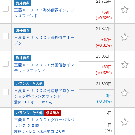
21,715円
海外債券
三菱ＵＦＪ ＤＣ海外債券インデッ
+69円
クスファンド
(+0.32%)
21,877円
海外債券
三菱ＵＦＪ ＜ＤＣ＞海外債券オー
+67円
プン
(+0.31%)
25,031円
海外債券
三菱ＵＦＪ ＜ＤＣ＞外国債券イン
+80円
デックスファンド
(+0.32%)
バランス・その他
21,390円
三菱ＵＦＪ ＤＣ金利連動アロケー
-9円
ション型バランスファンド
(-0.04%)
愛称：DCオートマくん
バランス・その他
償還済み
-円
三菱ＵＦＪ ＜ＤＣ＞グローバルバ
-円
ランス ２０型
(-%)
愛称：＜ＤＣ＞未来地図 ２０型