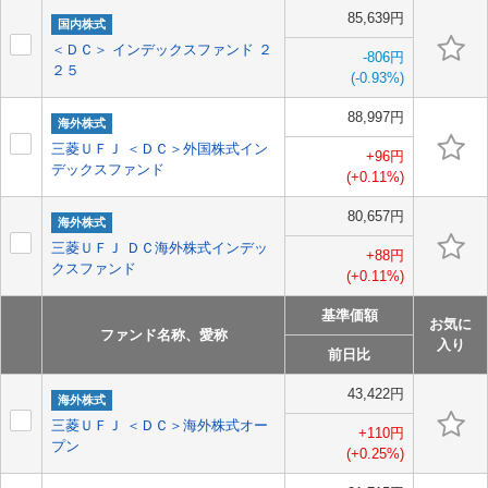
85,639円
国内株式
＜ＤＣ＞ インデックスファンド ２
-806円
２５
(-0.93%)
88,997円
海外株式
三菱ＵＦＪ ＜ＤＣ＞外国株式イン
+96円
デックスファンド
(+0.11%)
80,657円
海外株式
三菱ＵＦＪ ＤＣ海外株式インデッ
+88円
クスファンド
(+0.11%)
基準価額
お気に
ファンド名称、愛称
入り
前日比
43,422円
海外株式
三菱ＵＦＪ ＜ＤＣ＞海外株式オー
+110円
プン
(+0.25%)