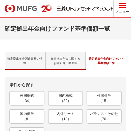
メニュー
確定拠出年金向けファンド基準価額一覧
確定拠出年金関連業務の特
確定拠出年金に関する
確定拠出年金向けファンド
徴
お知らせ・動画等
基準価額一覧
条件から探す
外国株式
国内株式
外国債券
（34）
（32）
（15）
国内債券
内外リート
バランス・その他
（8）
（13）
（70）