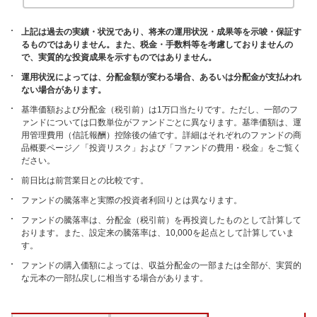
上記は過去の実績・状況であり、将来の運用状況・成果等を示唆・保証す
るものではありません。また、税金・手数料等を考慮しておりませんの
で、実質的な投資成果を示すものではありません。
運用状況によっては、分配金額が変わる場合、あるいは分配金が支払われ
ない場合があります。
基準価額および分配金（税引前）は1万口当たりです。ただし、一部のフ
ァンドについては口数単位がファンドごとに異なります。基準価額は、運
用管理費用（信託報酬）控除後の値です。詳細はそれぞれのファンドの商
品概要ページ／「投資リスク」および「ファンドの費用・税金」をご覧く
ださい。
前日比は前営業日との比較です。
ファンドの騰落率と実際の投資者利回りとは異なります。
ファンドの騰落率は、分配金（税引前）を再投資したものとして計算して
おります。また、設定来の騰落率は、10,000を起点として計算していま
す。
ファンドの購入価額によっては、収益分配金の一部または全部が、実質的
な元本の一部払戻しに相当する場合があります。