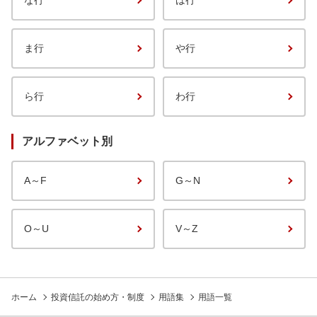
な行
は行
ま行
や行
ら行
わ行
アルファベット別
A～F
G～N
O～U
V～Z
ホーム
投資信託の始め方・制度
用語集
用語一覧