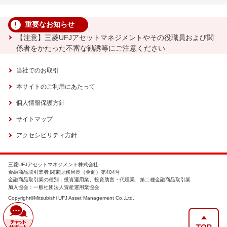
重要なお知らせ
【注意】三菱UFJアセットマネジメントやその役職員および関
係者をかたった不審な勧誘等にご注意ください
当社でのお取引
本サイトのご利用にあたって
個人情報保護方針
サイトマップ
アクセシビリティ方針
三菱UFJアセットマネジメント株式会社
金融商品取引業者 関東財務局長（金商）第404号
金融商品取引業の種別：投資運用業、投資助言・代理業、第二種金融商品取引業
加入協会：一般社団法人資産運用業協会
Copyright©Mitsubishi UFJ Asset Management Co.,Ltd.