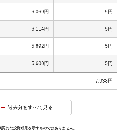
6,069
円
5
円
6,114
円
5
円
5,892
円
5
円
5,688
円
5
円
7,938
円
過去分をすべて見る
実質的な投資成果を示すものではありません。