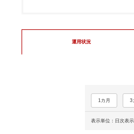
運用状況
1カ月
3
表示単位：日次
表示
ロ