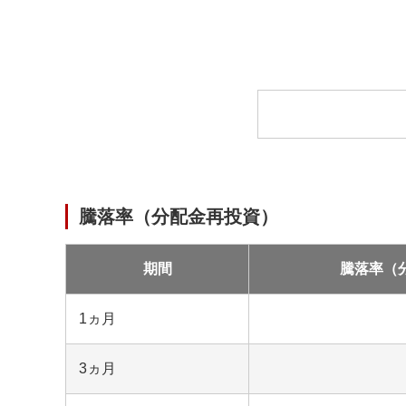
ー
ド
中
騰落率（分配金再投資）
期間
騰落率（
1ヵ月
3ヵ月