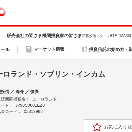
販売会社の皆さま
機関投資家の皆さま
ETF（MAXI
私募投信ログイン
マーケット情報
ツール
投資信託の始め方・
ーロランド・ソブリン・インカム
投信 ／ 海外 ／ 債券
経済新聞掲載名：
ユーロランド
Nコード：
JP90C0001EZ8
協会コード：
03312988
お気に入り登