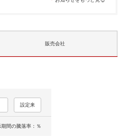
販売会社
設定来
示期間の騰落率：
％