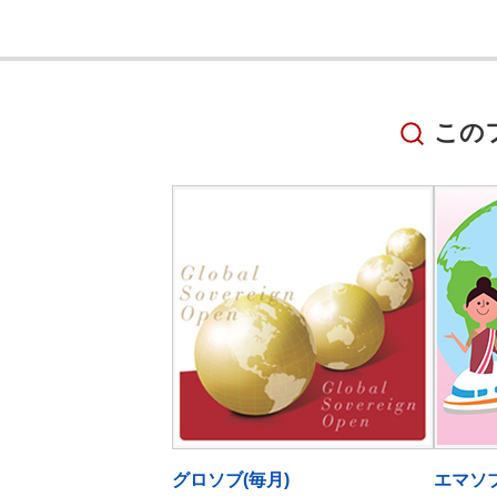
この
グロソブ(毎月)
エマソブ