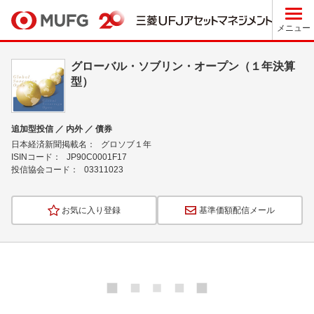
メニュー
グローバル・ソブリン・オープン（１年決算
型）
追加型投信 ／ 内外 ／ 債券
日本経済新聞掲載名：
グロソブ１年
ISINコード：
JP90C0001F17
投信協会コード：
03311023
お気に入り登録
基準価額配信メール
ロ
ー
ド