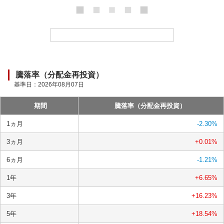
ロ
ー
ド
中
騰落率（分配金再投資）
基準日：
2026年08月07日
期間
騰落率（分配金再投資）
1ヵ月
-2.30
%
3ヵ月
+0.01
%
6ヵ月
-1.21
%
1年
+6.65
%
3年
+16.23
%
5年
+18.54
%