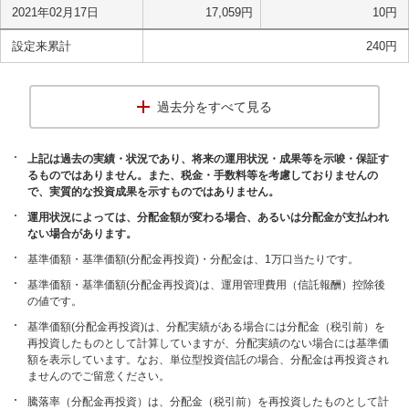
2021年02月17日
17,059
円
10
円
設定来累計
240
円
過去分をすべて見る
上記は過去の実績・状況であり、将来の運用状況・成果等を示唆・保証す
るものではありません。また、税金・手数料等を考慮しておりませんの
で、実質的な投資成果を示すものではありません。
運用状況によっては、分配金額が変わる場合、あるいは分配金が支払われ
ない場合があります。
基準価額・基準価額(分配金再投資)・分配金は、1万口当たりです。
基準価額・基準価額(分配金再投資)は、運用管理費用（信託報酬）控除後
の値です。
基準価額(分配金再投資)は、分配実績がある場合には分配金（税引前）を
再投資したものとして計算していますが、分配実績のない場合には基準価
額を表示しています。なお、単位型投資信託の場合、分配金は再投資され
ませんのでご留意ください。
騰落率（分配金再投資）は、分配金（税引前）を再投資したものとして計