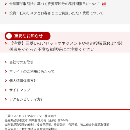
金融商品取引法に基づく投資家区分の移行期限日について
投資一任のリスクとお客さまにご負担いただく費用について
重要なお知らせ
【注意】三菱UFJアセットマネジメントやその役職員および関
係者をかたった不審な勧誘等にご注意ください
当社でのお取引
本サイトのご利用にあたって
個人情報保護方針
サイトマップ
アクセシビリティ方針
三菱UFJアセットマネジメント株式会社
金融商品取引業者 関東財務局長（金商）第404号
金融商品取引業の種別：投資運用業、投資助言・代理業、第二種金融商品取引業
加入協会：一般社団法人資産運用業協会