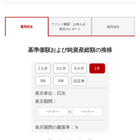
ファンド概要・お知らせ・
運用状況
販売会社
過去のレポート
基準価額および純資産総額の推移
1カ月
3カ月
6カ月
1年
3年
5年
設定来
表示単位：日次
表示期間：
～
表示期間の騰落率：
％
ロ