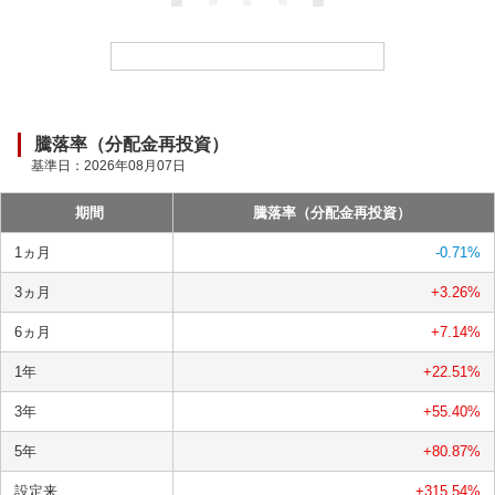
ー
ド
中
騰落率（分配金再投資）
基準日：
2026年08月07日
期間
騰落率（分配金再投資）
1ヵ月
-0.71
%
3ヵ月
+3.26
%
6ヵ月
+7.14
%
1年
+22.51
%
3年
+55.40
%
5年
+80.87
%
設定来
+315.54
%