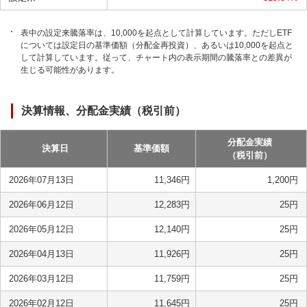
表中の設定来騰落率は、10,000を起点として計算しています。ただしETF
については設定日の基準価額（分配金再投資）、あるいは10,000を起点と
して計算しています。従って、チャート内の表示期間の騰落率との差異が
生じる可能性があります。
決算情報、分配金実績（税引前）
分配金実績
決算日
基準価額
（税引前）
2026年07月13日
11,346
円
1,200
円
2026年06月12日
12,283
円
25
円
2026年05月12日
12,140
円
25
円
2026年04月13日
11,926
円
25
円
2026年03月12日
11,759
円
25
円
2026年02月12日
11,645
円
25
円