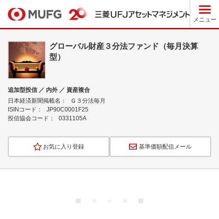
メニュー
グローバル財産３分法ファンド（毎月決算
型）
追加型投信 ／ 内外 ／ 資産複合
日本経済新聞掲載名：
Ｇ３分法毎月
ISINコード：
JP90C0001F25
投信協会コード：
0331105A
お気に入り登録
基準価額配信メール
ロ
ー
ド