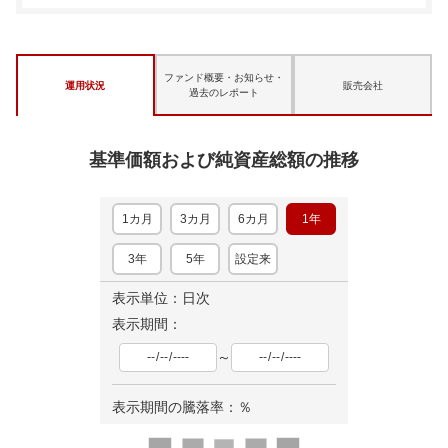
ファンド概要・お知らせ・
運用状況
販売会社
過去のレポート
基準価額および純資産総額の推移
1カ月
3カ月
6カ月
1年
3年
5年
設定来
表示単位：日次
表示期間：
～
表示期間の騰落率：
％
ロ