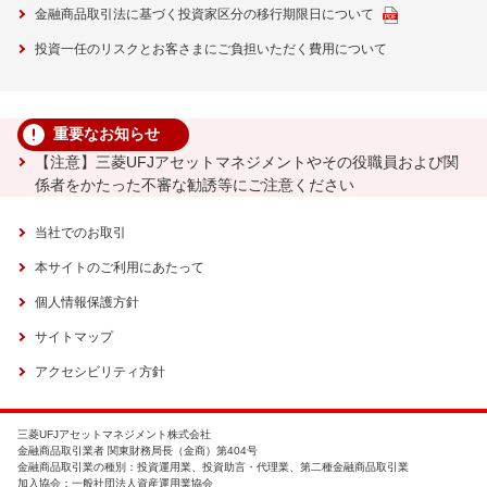
金融商品取引法に基づく投資家区分の移行期限日について
投資一任のリスクとお客さまにご負担いただく費用について
重要なお知らせ
【注意】三菱UFJアセットマネジメントやその役職員および関
係者をかたった不審な勧誘等にご注意ください
当社でのお取引
本サイトのご利用にあたって
個人情報保護方針
サイトマップ
アクセシビリティ方針
三菱UFJアセットマネジメント株式会社
金融商品取引業者 関東財務局長（金商）第404号
金融商品取引業の種別：投資運用業、投資助言・代理業、第二種金融商品取引業
加入協会：一般社団法人資産運用業協会