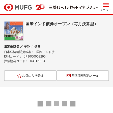
メニュー
国際インド債券オープン（毎月決算型）
追加型投信 ／ 海外 ／ 債券
日本経済新聞掲載名：
国際インド債
ISINコード：
JP90C0008295
投信協会コード：
0331211O
お気に入り登録
基準価額配信メール
ロ
ー
ド