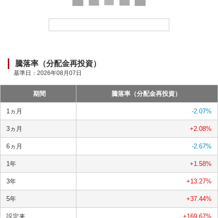
ー
ド
中
騰落率（分配金再投資）
基準日：
2026年08月07日
期間
騰落率（分配金再投資）
1ヵ月
-2.07
%
3ヵ月
+2.08
%
6ヵ月
-2.67
%
1年
+1.58
%
3年
+13.27
%
5年
+37.44
%
設定来
+169.67
%