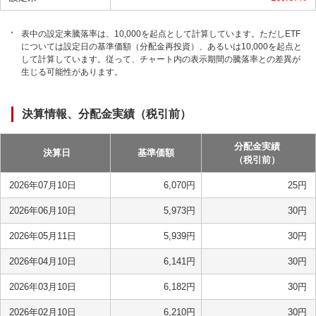
表中の設定来騰落率は、10,000を起点として計算しています。ただしETF
については設定日の基準価額（分配金再投資）、あるいは10,000を起点と
して計算しています。従って、チャート内の表示期間の騰落率との差異が
生じる可能性があります。
決算情報、分配金実績（税引前）
分配金実績
決算日
基準価額
（税引前）
2026年07月10日
6,070
円
25
円
2026年06月10日
5,973
円
30
円
2026年05月11日
5,939
円
30
円
2026年04月10日
6,141
円
30
円
2026年03月10日
6,182
円
30
円
2026年02月10日
6,210
円
30
円