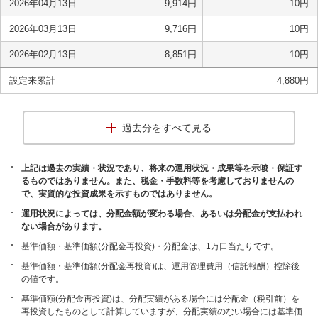
2026年04月13日
9,914
円
10
円
2026年03月13日
9,716
円
10
円
2026年02月13日
8,851
円
10
円
設定来累計
4,880
円
過去分をすべて見る
上記は過去の実績・状況であり、将来の運用状況・成果等を示唆・保証す
るものではありません。また、税金・手数料等を考慮しておりませんの
で、実質的な投資成果を示すものではありません。
運用状況によっては、分配金額が変わる場合、あるいは分配金が支払われ
ない場合があります。
基準価額・基準価額(分配金再投資)・分配金は、1万口当たりです。
基準価額・基準価額(分配金再投資)は、運用管理費用（信託報酬）控除後
の値です。
基準価額(分配金再投資)は、分配実績がある場合には分配金（税引前）を
再投資したものとして計算していますが、分配実績のない場合には基準価