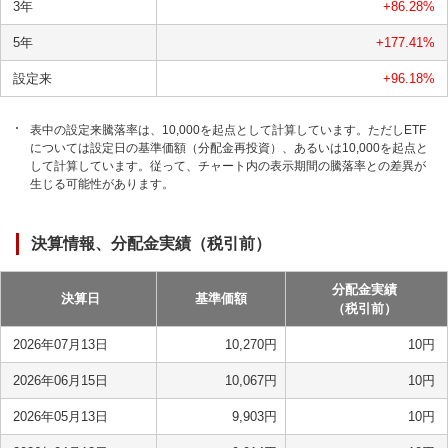
3年
+86.28
%
5年
+177.41
%
設定来
+96.18
%
表中の設定来騰落率は、10,000を起点として計算しています。ただしETF
については設定日の基準価額（分配金再投資）、あるいは10,000を起点と
して計算しています。従って、チャート内の表示期間の騰落率との差異が
生じる可能性があります。
決算情報、分配金実績（税引前）
分配金実績
決算日
基準価額
（税引前）
2026年07月13日
10,270
円
10
円
2026年06月15日
10,067
円
10
円
2026年05月13日
9,903
円
10
円