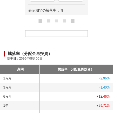
表示期間の騰落率：
％
ロ
ー
ド
中
騰落率（分配金再投資）
基準日：
2026年08月06日
期間
騰落率（分配金再投資）
1ヵ月
-2.96
%
3ヵ月
-1.40
%
6ヵ月
+12.46
%
1年
+29.71
%