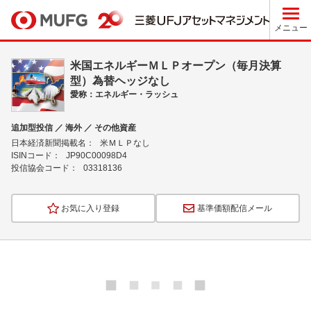
メニュー
米国エネルギーＭＬＰオープン（毎月決算
型）為替ヘッジなし
愛称：エネルギー・ラッシュ
追加型投信 ／ 海外 ／ その他資産
日本経済新聞掲載名：
米ＭＬＰなし
ISINコード：
JP90C00098D4
投信協会コード：
03318136
お気に入り登録
基準価額配信メール
ロ
ー
ド