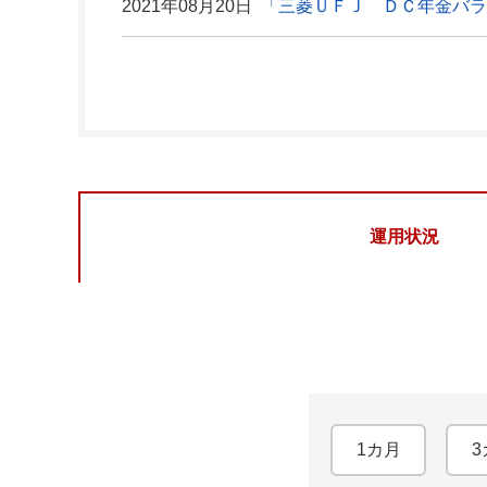
2021年08月20日
「三菱ＵＦＪ ＤＣ年金バ
運用状況
1カ月
3