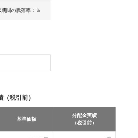
示期間の騰落率：
％
績（税引前）
分配金実績
基準価額
（税引前）