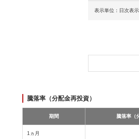
表示単位：日次
表示
ロ
ー
ド
中
騰落率（分配金再投資）
期間
騰落率（
1ヵ月