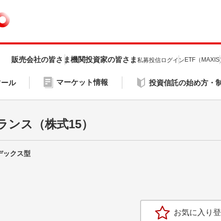
販売会社の皆さま
機関投資家の皆さま
ETF（MAXI
私募投信ログイン
マーケット情報
ツール
投資信託の始め方・
ランス（株式15）
ンデックス型
お気に入り登