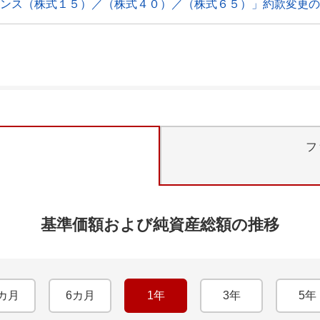
ランス（株式１５）／（株式４０）／（株式６５）」約款変更の
フ
基準価額および純資産総額の推移
カ月
6カ月
1年
3年
5年