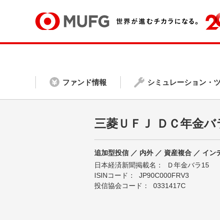
ファンド情報
シミュレーション・
三菱ＵＦＪ ＤＣ年金バ
追加型投信 ／ 内外 ／ 資産複合 ／ イ
日本経済新聞掲載名：
Ｄ年金バラ15
ISINコード：
JP90C000FRV3
投信協会コード：
0331417C