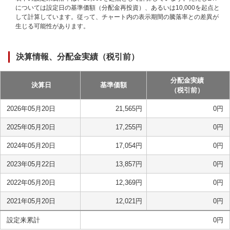
については設定日の基準価額（分配金再投資）、あるいは10,000を起点と
して計算しています。従って、チャート内の表示期間の騰落率との差異が
生じる可能性があります。
決算情報、分配金実績（税引前）
分配金実績
決算日
基準価額
（税引前）
2026年05月20日
21,565
円
0
円
2025年05月20日
17,255
円
0
円
2024年05月20日
17,054
円
0
円
2023年05月22日
13,857
円
0
円
2022年05月20日
12,369
円
0
円
2021年05月20日
12,021
円
0
円
設定来累計
0
円