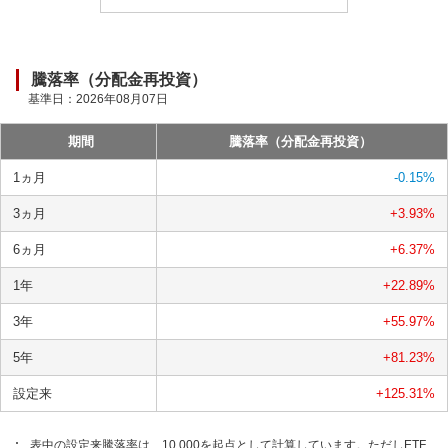
騰落率（分配金再投資）
基準日：
2026年08月07日
期間
騰落率（分配金再投資）
1ヵ月
-0.15
%
3ヵ月
+3.93
%
6ヵ月
+6.37
%
1年
+22.89
%
3年
+55.97
%
5年
+81.23
%
設定来
+125.31
%
表中の設定来騰落率は、10,000を起点として計算しています。ただしETF