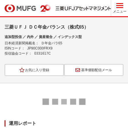
メニュー
三菱ＵＦＪ ＤＣ年金バランス（株式65）
追加型投信 ／ 内外 ／ 資産複合 ／ インデックス型
日本経済新聞掲載名：
Ｄ年金バラ65
ISINコード：
JP90C000FRX9
投信協会コード：
0331617C
お気に入り登録
基準価額配信メール
ロ
ー
ド
中
運用レポート