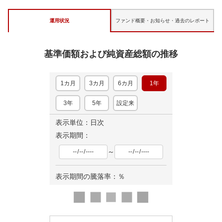
運用状況
ファンド概要・お知らせ・
過去のレポート
基準価額および純資産総額の推移
1カ月
3カ月
6カ月
1年
3年
5年
設定来
表示単位：日次
表示期間：
～
表示期間の騰落率：
％
ロ
ー
ド
中