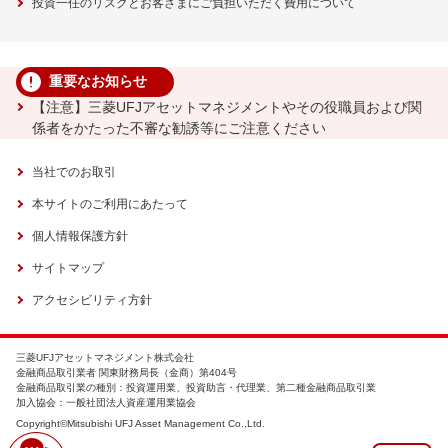
投資一任のリスクとお客さまにご負担いただく費用について
重要なお知らせ
【注意】三菱UFJアセットマネジメントやその役職員および関
係者をかたった不審な勧誘等にご注意ください
当社でのお取引
本サイトのご利用にあたって
個人情報保護方針
サイトマップ
アクセシビリティ方針
三菱UFJアセットマネジメント株式会社
金融商品取引業者 関東財務局長（金商）第404号
金融商品取引業の種別：投資運用業、投資助言・代理業、第二種金融商品取引業
加入協会：一般社団法人資産運用業協会
Copyright©Mitsubishi UFJ Asset Management Co.,Ltd.