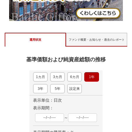
運用状況
ファンド概要・お知らせ・
過去のレポート
基準価額および純資産総額の推移
1カ月
3カ月
6カ月
1年
3年
5年
設定来
表示単位：日次
表示期間：
～