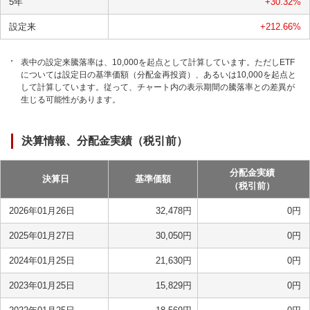
5年
+30.32
%
設定来
+212.66
%
表中の設定来騰落率は、10,000を起点として計算しています。ただしETF
については設定日の基準価額（分配金再投資）、あるいは10,000を起点と
して計算しています。従って、チャート内の表示期間の騰落率との差異が
生じる可能性があります。
決算情報、分配金実績（税引前）
分配金実績
決算日
基準価額
（税引前）
2026年01月26日
32,478
円
0
円
2025年01月27日
30,050
円
0
円
2024年01月25日
21,630
円
0
円
2023年01月25日
15,829
円
0
円