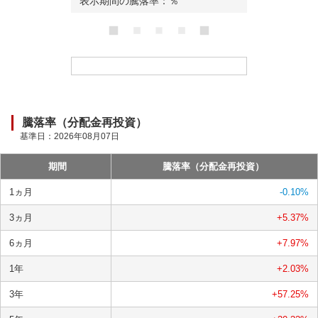
表示期間の騰落率：
％
ロ
ー
ド
中
騰落率（分配金再投資）
基準日：
2026年08月07日
期間
騰落率（分配金再投資）
1ヵ月
-0.10
%
3ヵ月
+5.37
%
6ヵ月
+7.97
%
1年
+2.03
%
3年
+57.25
%