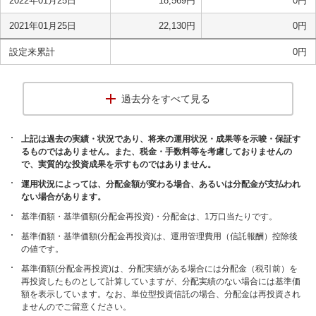
2022年01月25日
18,569
円
0
円
2021年01月25日
22,130
円
0
円
設定来累計
0
円
過去分をすべて見る
上記は過去の実績・状況であり、将来の運用状況・成果等を示唆・保証す
るものではありません。また、税金・手数料等を考慮しておりませんの
で、実質的な投資成果を示すものではありません。
運用状況によっては、分配金額が変わる場合、あるいは分配金が支払われ
ない場合があります。
基準価額・基準価額(分配金再投資)・分配金は、1万口当たりです。
基準価額・基準価額(分配金再投資)は、運用管理費用（信託報酬）控除後
の値です。
基準価額(分配金再投資)は、分配実績がある場合には分配金（税引前）を
再投資したものとして計算していますが、分配実績のない場合には基準価
額を表示しています。なお、単位型投資信託の場合、分配金は再投資され
ませんのでご留意ください。