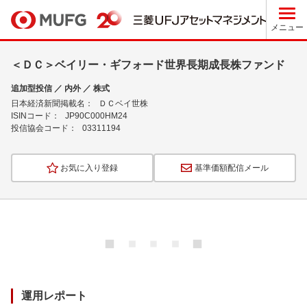
メニュー
＜ＤＣ＞ベイリー・ギフォード世界長期成長株ファンド
追加型投信 ／ 内外 ／ 株式
日本経済新聞掲載名：
ＤＣベイ世株
ISINコード：
JP90C000HM24
投信協会コード：
03311194
お気に入り登録
基準価額配信メール
ロ
ー
ド
中
運用レポート