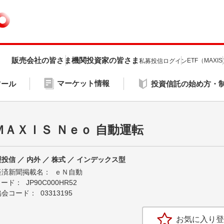
販売会社の皆さま
機関投資家の皆さま
ETF（MAXI
私募投信ログイン
マーケット情報
ツール
投資信託の始め方・
ＭＡＸＩＳ Ｎｅｏ 自動運転
投信 ／ 内外 ／ 株式 ／ インデックス型
経済新聞掲載名：
ｅＮ自動
Nコード：
JP90C000HR52
協会コード：
03313195
お気に入り登