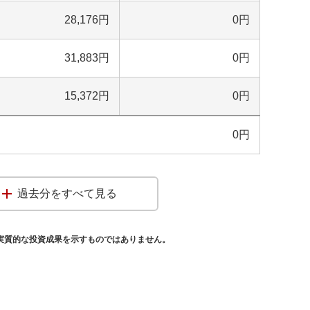
28,176
円
0
円
31,883
円
0
円
15,372
円
0
円
0
円
過去分をすべて見る
実質的な投資成果を示すものではありません。