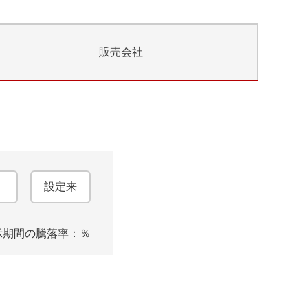
販売会社
設定来
示期間の騰落率：
％