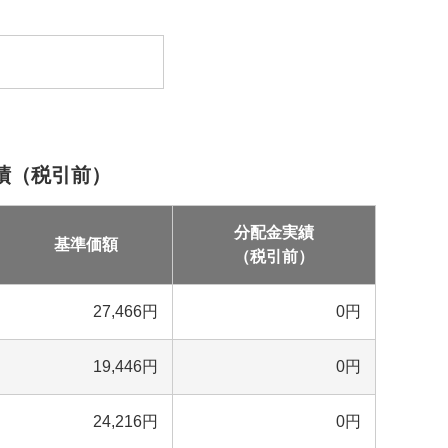
績（税引前）
分配金実績
基準価額
（税引前）
27,466
円
0
円
19,446
円
0
円
24,216
円
0
円