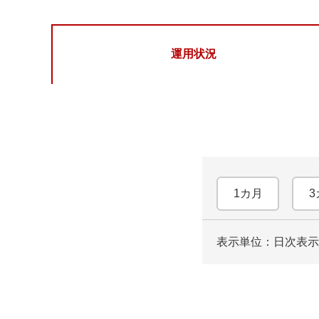
運用状況
1カ月
3
表示単位：日次
表示
ロ
ー
ド