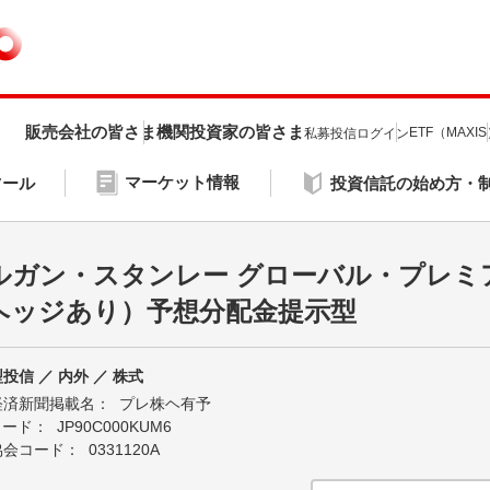
販売会社の皆さま
機関投資家の皆さま
ETF（MAXI
私募投信ログイン
マーケット情報
ツール
投資信託の始め方・
ルガン・スタンレー グローバル・プレミ
ヘッジあり）予想分配金提示型
投信 ／ 内外 ／ 株式
経済新聞掲載名：
プレ株ヘ有予
Nコード：
JP90C000KUM6
協会コード：
0331120A