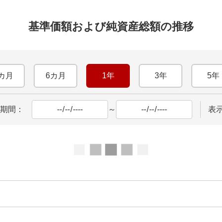
基準価額および純資産総額の推移
カ月
6カ月
1年
3年
5年
期間：
～
表