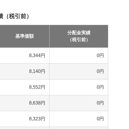
績（税引前）
分配金実績
基準価額
（税引前）
8,344
円
0
円
8,140
円
0
円
8,552
円
0
円
8,638
円
0
円
8,323
円
0
円