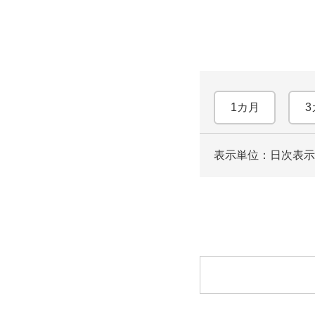
1カ月
3
表示単位：日次
表示
ロ
ー
ド
中