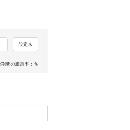
設定来
示期間の騰落率：
％