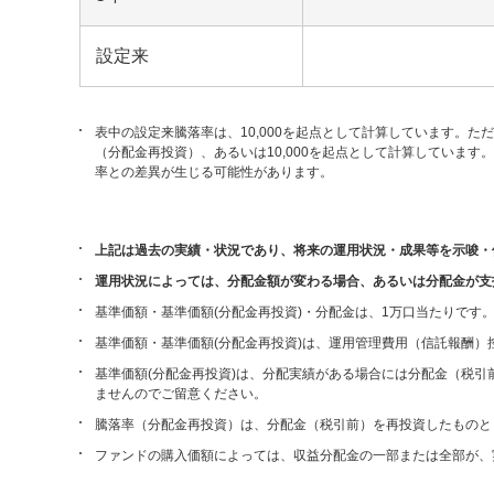
設定来
表中の設定来騰落率は、10,000を起点として計算しています。た
（分配金再投資）、あるいは10,000を起点として計算していま
率との差異が生じる可能性があります。
上記は過去の実績・状況であり、将来の運用状況・成果等を示唆・
運用状況によっては、分配金額が変わる場合、あるいは分配金が支
基準価額・基準価額(分配金再投資)・分配金は、1万口当たりです
基準価額・基準価額(分配金再投資)は、運用管理費用（信託報酬）
基準価額(分配金再投資)は、分配実績がある場合には分配金（税
ませんのでご留意ください。
騰落率（分配金再投資）は、分配金（税引前）を再投資したものと
ファンドの購入価額によっては、収益分配金の一部または全部が、