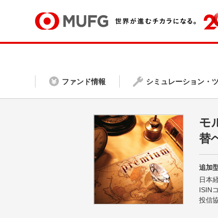
ファンド情報
シミュレーション・
モ
替
追加型
日本
ISI
投信