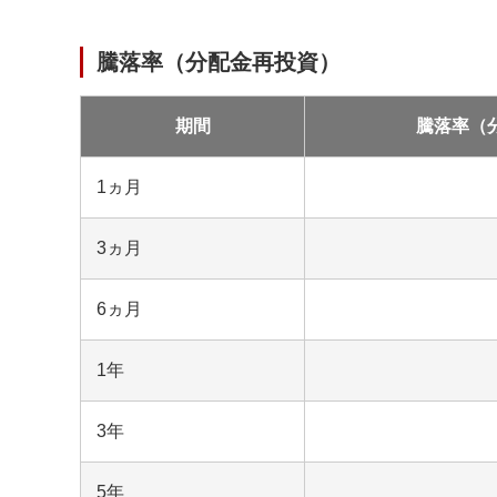
騰落率（分配金再投資）
期間
騰落率（
1ヵ月
3ヵ月
6ヵ月
1年
3年
5年