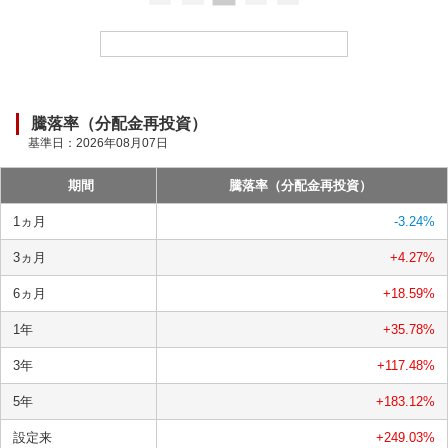
ー
ド
中
騰落率（分配金再投資）
基準日：
2026年08月07日
期間
騰落率（分配金再投資）
1ヵ月
-3.24
%
3ヵ月
+4.27
%
6ヵ月
+18.59
%
1年
+35.78
%
3年
+117.48
%
5年
+183.12
%
設定来
+249.03
%