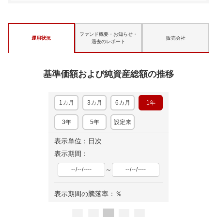
ファンド概要・お知らせ・
運用状況
販売会社
過去のレポート
基準価額および純資産総額の推移
1カ月
3カ月
6カ月
1年
3年
5年
設定来
表示単位：日次
表示期間：
～
表示期間の騰落率：
％
ロ