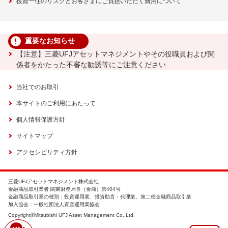
投資一任のリスクとお客さまにご負担いただく費用について
重要なお知らせ
【注意】三菱UFJアセットマネジメントやその役職員および関
係者をかたった不審な勧誘等にご注意ください
当社でのお取引
本サイトのご利用にあたって
個人情報保護方針
サイトマップ
アクセシビリティ方針
三菱UFJアセットマネジメント株式会社
金融商品取引業者 関東財務局長（金商）第404号
金融商品取引業の種別：投資運用業、投資助言・代理業、第二種金融商品取引業
加入協会：一般社団法人資産運用業協会
Copyright©Mitsubishi UFJ Asset Management Co.,Ltd.