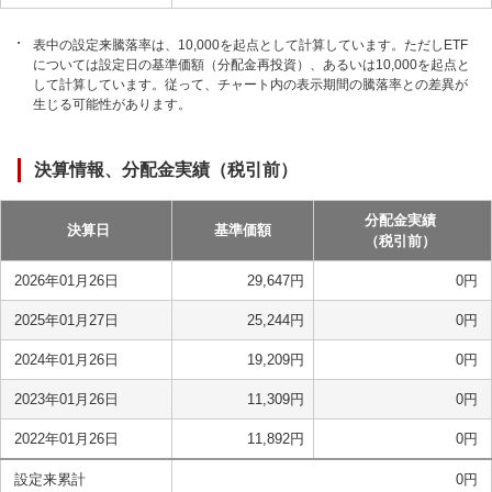
表中の設定来騰落率は、10,000を起点として計算しています。ただしETF
については設定日の基準価額（分配金再投資）、あるいは10,000を起点と
して計算しています。従って、チャート内の表示期間の騰落率との差異が
生じる可能性があります。
決算情報、分配金実績（税引前）
分配金実績
決算日
基準価額
（税引前）
2026年01月26日
29,647
円
0
円
2025年01月27日
25,244
円
0
円
2024年01月26日
19,209
円
0
円
2023年01月26日
11,309
円
0
円
2022年01月26日
11,892
円
0
円
設定来累計
0
円