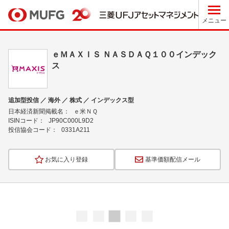
メニュー
ｅＭＡＸＩＳ ＮＡＳＤＡＱ１００インデック
ス
追加型投信 ／ 海外 ／ 株式 ／ インデックス型
日本経済新聞掲載名：
ｅ米ＮＱ
ISINコード：
JP90C000L9D2
投信協会コード：
0331A211
お気に入り登録
基準価額配信メール
ロ
ー