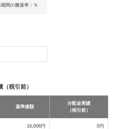
示期間の騰落率：
％
績（税引前）
分配金実績
基準価額
（税引前）
16,006
円
0
円