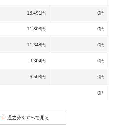
13,491
円
0
円
11,803
円
0
円
11,348
円
0
円
9,304
円
0
円
6,503
円
0
円
0
円
過去分をすべて見る