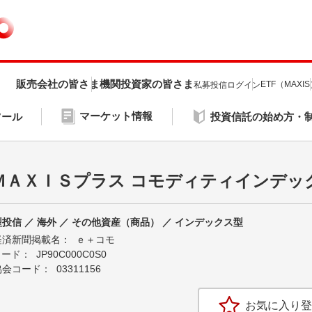
販売会社の皆さま
機関投資家の皆さま
ETF（MAXI
私募投信ログイン
マーケット情報
ツール
投資信託の始め方・
ＭＡＸＩＳプラス コモディティインデッ
投信 ／ 海外 ／ その他資産（商品） ／ インデックス型
経済新聞掲載名：
ｅ＋コモ
Nコード：
JP90C000C0S0
協会コード：
03311156
お気に入り登