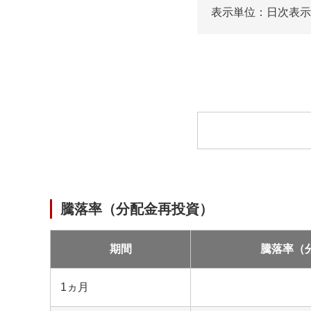
表示単位：日次
表示
ロ
ー
ド
中
騰落率（分配金再投資）
期間
騰落率（
1ヵ月