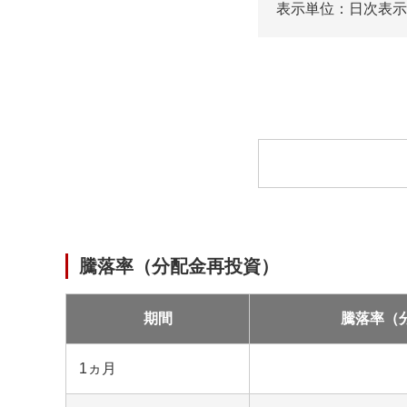
表示単位：日次
表示
ロ
ー
ド
中
騰落率（分配金再投資）
期間
騰落率（
1ヵ月