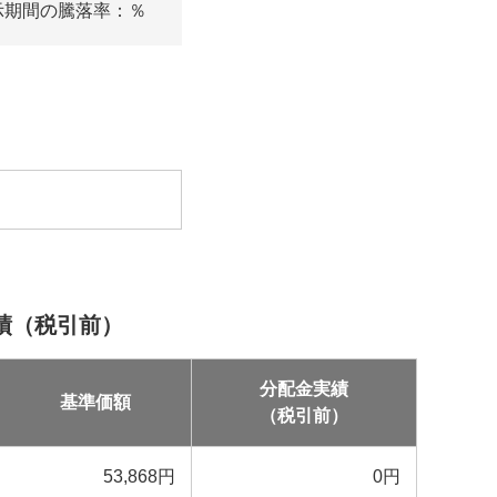
示期間の騰落率：
％
績（税引前）
分配金実績
基準価額
（税引前）
53,868
円
0
円