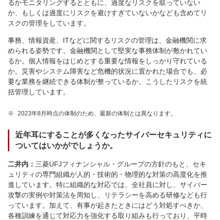
るかモニタリングするとともに、過度なリスクを取っていない
か、もしくは過度にリスクを避けすぎていないかなども含めてリ
スクの管理をしています。
事務、情報資産、ITなどに関するリスクの管理は、金融機関に求
められる姿勢です。金融機関として堅実な事務体制が敷かれてい
るか。個人情報をはじめとする重要な情報をしっかり守れている
か。災害やシステム障害など危機的状況に置かれた場合でも、必
要な業務を継続できる体制が整っているか。こうしたリスクを統
括管理しています。
※
2023年8月時点の体制のため、最新の体制とは異なります。
近年耳にすることが多くなったサイバーセキュリティに
ついてはいかがでしょうか。
二井内：
三菱UFJフィナンシャル・グループの方針のもと、セキ
ュリティの専門組織が人的・技術的・物理的な対策の高度化を推
進しています。特に組織的な対応では、全社員に対し、サイバー
攻撃の実例や対策法を周知し、リテラシーを高める研修なども行
っています。加えて、有事が起きたときにはどう対処すべきか、
各種訓練を通じて対応力を強化する取り組みも行っており、平時