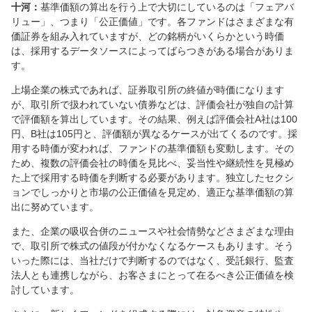
十河：
基準価額の算出を行う上で大切にしているのは「フェアバ
リュー」、つまり「公正価値」です。各ファンドはさまざまな有
価証券を組み入れていますが、どの銘柄がいくらかという時価
は、採用するデータソースによってばらつきがある場合がありま
す。
上場企業の株式であれば、証券取引所の終値が時価になります
が、取引所で扱われていない債券などは、評価会社が独自の計算
で評価額を算出しています。その結果、例えば評価会社A社は100
円、B社は105円と、評価額が異なるケースが出てくるのです。採
用する時価が変われば、ファンドの基準価額も変動します。その
ため、複数の評価会社の時価を見比べ、妥当性や継続性を見極め
た上で採用する時価を判断する必要があります。独立したセクシ
ョンでしっかりと市場の公正価値を見定め、適正な基準価額の算
出に努めています。
また、企業の吸収合併のニュースや社会情勢などさまざまな理由
で、取引所で株式の値段が付かなくなるケースもあります。そう
いった際には、当社だけで判断するのではなく、受託銀行、監査
法人とも連携しながら、お客さまにとって在るべき公正価値を検
討しています。