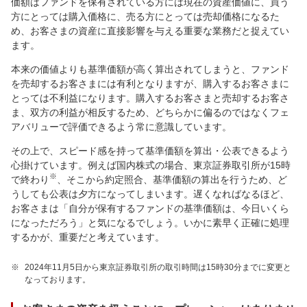
価額はファンドを保有されている方には現在の資産価値に、買う
方にとっては購入価格に、売る方にとっては売却価格になるた
め、お客さまの資産に直接影響を与える重要な業務だと捉えてい
ます。
本来の価値よりも基準価額が高く算出されてしまうと、ファンド
を売却するお客さまには有利となりますが、購入するお客さまに
とっては不利益になります。購入するお客さまと売却するお客さ
ま、双方の利益が相反するため、どちらかに偏るのではなくフェ
アバリューで評価できるよう常に意識しています。
その上で、スピード感を持って基準価額を算出・公表できるよう
心掛けています。例えば国内株式の場合、東京証券取引所が15時
※
で終わり
、そこから約定照合、基準価額の算出を行うため、ど
うしても公表は夕方になってしまいます。遅くなればなるほど、
お客さまは「自分が保有するファンドの基準価額は、今日いくら
になっただろう」と気になるでしょう。いかに素早く正確に処理
するかが、重要だと考えています。
※
2024年11月5日から東京証券取引所の取引時間は15時30分までに変更と
なっております。