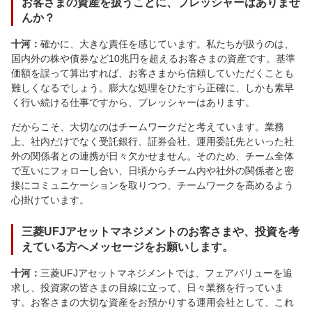
お客さまの資産を扱うことに、プレッシャーはありませ
んか？
十河：
確かに、大きな責任を感じています。私たちが扱うのは、
国内外の株や債券など10兆円を超えるお客さまの資産です。基準
価額を誤って算出すれば、お客さまから信頼していただくことも
難しくなるでしょう。膨大な処理をひたすら正確に、しかも素早
く行い続ける仕事ですから、プレッシャーはあります。
だからこそ、大切なのはチームワークだと考えています。業務
上、社内だけでなく受託銀行、証券会社、運用委託先といった社
外の関係者との連携が日々欠かせません。そのため、チーム全体
で互いにフォローし合い、日頃からチーム内や社外の関係者と密
接にコミュニケーションを取りつつ、チームワークを高めるよう
心掛けています。
三菱UFJアセットマネジメントのお客さまや、投資を考
えている方へメッセージをお願いします。
十河：
三菱UFJアセットマネジメントでは、フェアバリューを追
求し、投資家の皆さまの目線に立って、日々業務を行っていま
す。お客さまの大切な資産をお預かりする運用会社として、これ