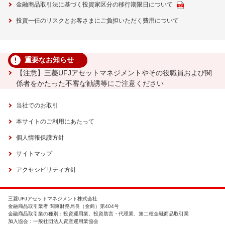
金融商品取引法に基づく投資家区分の移行期限日について
投資一任のリスクとお客さまにご負担いただく費用について
重要なお知らせ
【注意】三菱UFJアセットマネジメントやその役職員および関
係者をかたった不審な勧誘等にご注意ください
当社でのお取引
本サイトのご利用にあたって
個人情報保護方針
サイトマップ
アクセシビリティ方針
三菱UFJアセットマネジメント株式会社
金融商品取引業者 関東財務局長（金商）第404号
金融商品取引業の種別：投資運用業、投資助言・代理業、第二種金融商品取引業
加入協会：一般社団法人資産運用業協会