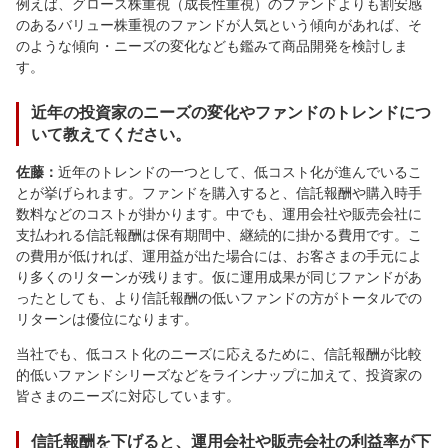
例えば、グロース株重視（成長性重視）のファンドよりも割安感
のあるバリュー株重視のファンドが人気という傾向があれば、そ
のような傾向・ニーズの変化なども鑑みて商品開発を検討しま
す。
近年の投資家のニーズの変化やファンドのトレンドにつ
いて教えてください。
佐藤：
近年のトレンドの一つとして、低コスト化が進んでいるこ
とが挙げられます。ファンドを購入すると、信託報酬や購入時手
数料などのコストが掛かります。中でも、運用会社や販売会社に
支払われる信託報酬は保有期間中、継続的に掛かる費用です。こ
の費用が低ければ、運用益が出た場合には、お客さまの手元によ
り多くのリターンが残ります。仮に運用成果が同じファンドがあ
ったとしても、より信託報酬の低いファンドの方がトータルでの
リターンは優位になります。
当社でも、低コスト化のニーズに応えるために、信託報酬が比較
的低いファンドシリーズなどをラインナップに加えて、投資家の
皆さまのニーズに対応しています。
信託報酬を下げると、運用会社や販売会社の利益率が下