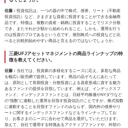
佐藤：
投資信託は、一つの器の中で株式、債券、リート（不動産
投資信託）など、さまざまな資産に投資することができる金融商
品です。特徴は、複数の資産・銘柄に投資することでリスク分散
でき、またそれが少額から始められること。しかも、運用を行う
のは投資のプロであるという点です。個別株式への投資などと比
べると比較的始めやすい商品と言えるのではないでしょうか。
三菱UFJアセットマネジメントの商品ラインナップの特
徴を教えてください。
佐藤：
当社では、投資家の多様化するニーズに応え、多彩な商品
を幅広い販売網で提供しています。商品の品ぞろえにあたって
は、原則として長期投資・分散投資による資産形成に資する魅力
あるファンドの提供を目指しています。例えば、インデックスフ
ァンド。インデックスファンドとは、日経平均株価やNYダウなど
の“指数”に連動した運用を目指す投資信託のことですが、株式指数
に連動することを目指すファンドのみならず、国内外の債券やリ
ートに関するインデックスファンドなどもラインナップしてお
り、お客さまのニーズに合わせて商品を選択していただけます。
加えて、自社で運用する特徴あるアクティブファンドや、外部の