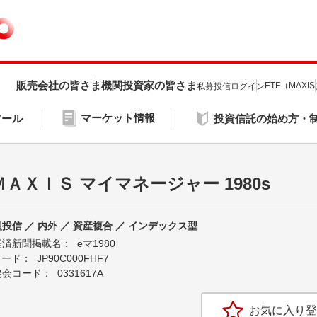
販売会社の皆さま
機関投資家の皆さま
ETF（MAXI
私募投信ログイン
マーケット情報
ツール
投資信託の始め方・
ＭＡＸＩＳ マイマネージャー 1980s
投信 ／ 内外 ／ 資産複合 ／ インデックス型
経済新聞掲載名：
eマ1980
Nコード：
JP90C000FHF7
協会コード：
0331617A
お気に入り登