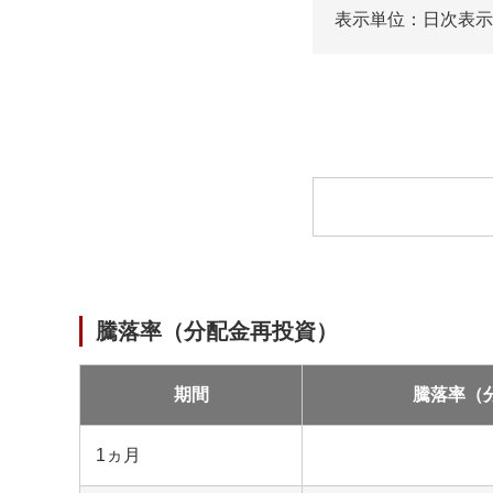
表示単位：日次
表示
ロ
ー
ド
中
騰落率（分配金再投資）
期間
騰落率（
1ヵ月