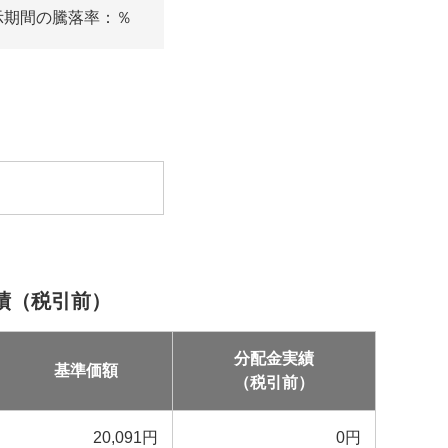
示期間の騰落率：
％
績（税引前）
分配金実績
基準価額
（税引前）
20,091
円
0
円