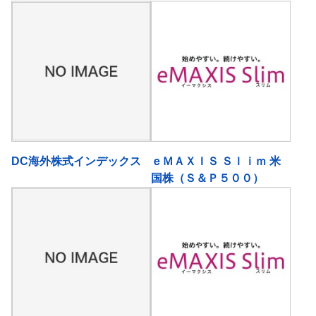
DC海外株式インデックス
ｅＭＡＸＩＳ Ｓｌｉｍ 米
国株（Ｓ＆Ｐ５００）