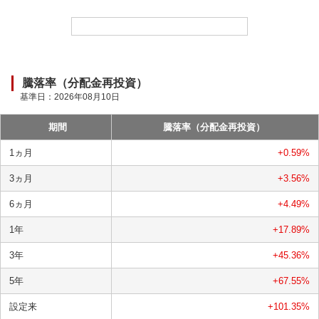
ド
中
騰落率（分配金再投資）
基準日：
2026年08月10日
期間
騰落率（分配金再投資）
1ヵ月
+0.59
%
3ヵ月
+3.56
%
6ヵ月
+4.49
%
1年
+17.89
%
3年
+45.36
%
5年
+67.55
%
設定来
+101.35
%