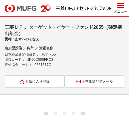
メニュー
三菱ＵＦＪ ターゲット・イヤー・ファンド2055（確定拠
出年金）
愛称：あすへのそなえ
追加型投信 ／ 内外 ／ 資産複合
日本経済新聞掲載名：
あすへ55
ISINコード：
JP90C000FRQ3
投信協会コード：
0331317C
お気に入り登録
基準価額配信メール
ロ
ー
ド
中