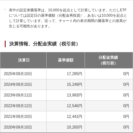
表中の設定来騰落率は、10,000を起点として計算しています。ただしETF
については設定日の基準価額（分配金再投資）、あるいは10,000を起点と
して計算しています。従って、チャート内の表示期間の騰落率との差異が
生じる可能性があります。
決算情報、分配金実績（税引前）
分配金実績
決算日
基準価額
（税引前）
2025年09月10日
17,285
円
0
円
2024年09月10日
15,249
円
0
円
2023年09月11日
13,993
円
0
円
2022年09月12日
12,546
円
0
円
2021年09月10日
12,441
円
0
円
2020年09月10日
10,265
円
0
円