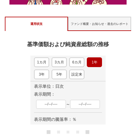
運用状況
ファンド概要・お知らせ・
過去のレポート
基準価額および純資産総額の推移
1カ月
3カ月
6カ月
1年
3年
5年
設定来
表示単位：日次
表示期間：
～
表示期間の騰落率：
％
ロ
ー