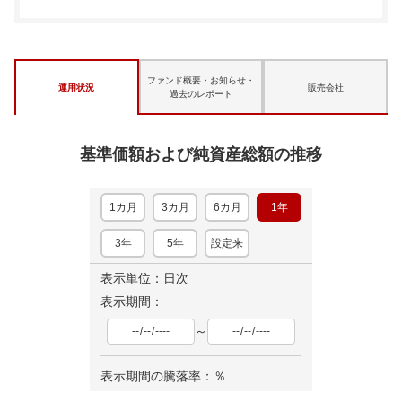
ファンド概要・お知らせ・
運用状況
販売会社
過去のレポート
基準価額および純資産総額の推移
1カ月
3カ月
6カ月
1年
3年
5年
設定来
表示単位：日次
表示期間：
～
表示期間の騰落率：
％
ロ