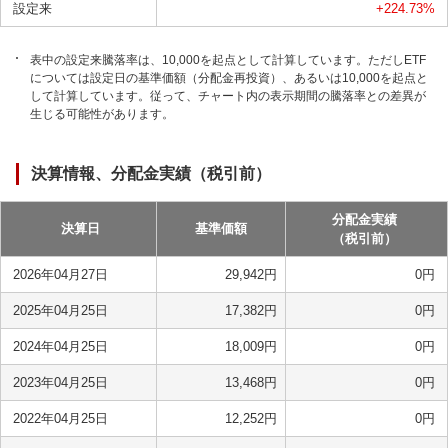
設定来
+224.73
%
表中の設定来騰落率は、10,000を起点として計算しています。ただしETF
については設定日の基準価額（分配金再投資）、あるいは10,000を起点と
して計算しています。従って、チャート内の表示期間の騰落率との差異が
生じる可能性があります。
決算情報、分配金実績（税引前）
分配金実績
決算日
基準価額
（税引前）
2026年04月27日
29,942
円
0
円
2025年04月25日
17,382
円
0
円
2024年04月25日
18,009
円
0
円
2023年04月25日
13,468
円
0
円
2022年04月25日
12,252
円
0
円