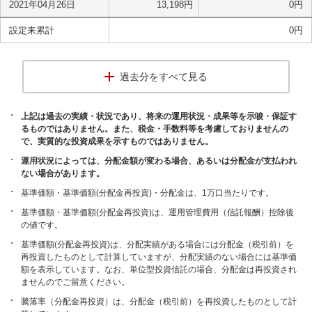
2021年04月26日
13,198
円
0
円
設定来累計
0
円
過去分をすべて見る
上記は過去の実績・状況であり、将来の運用状況・成果等を示唆・保証す
るものではありません。また、税金・手数料等を考慮しておりませんの
で、実質的な投資成果を示すものではありません。
運用状況によっては、分配金額が変わる場合、あるいは分配金が支払われ
ない場合があります。
基準価額・基準価額(分配金再投資)・分配金は、1万口当たりです。
基準価額・基準価額(分配金再投資)は、運用管理費用（信託報酬）控除後
の値です。
基準価額(分配金再投資)は、分配実績がある場合には分配金（税引前）を
再投資したものとして計算していますが、分配実績のない場合には基準価
額を表示しています。なお、単位型投資信託の場合、分配金は再投資され
ませんのでご留意ください。
騰落率（分配金再投資）は、分配金（税引前）を再投資したものとして計