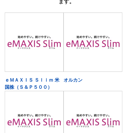
ます。
ｅＭＡＸＩＳ Ｓｌｉｍ 米
オルカン
国株（Ｓ＆Ｐ５００）