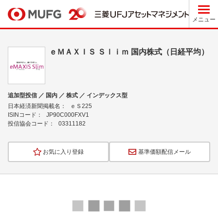
メニュー
ｅＭＡＸＩＳ Ｓｌｉｍ 国内株式（日経平均）
追加型投信 ／ 国内 ／ 株式 ／ インデックス型
日本経済新聞掲載名：
ｅＳ225
ISINコード：
JP90C000FXV1
投信協会コード：
03311182
お気に入り登録
基準価額配信メール
ロ
ー