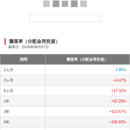
ー
ド
中
騰落率（分配金再投資）
基準日：
2026年08月07日
期間
騰落率（分配金再投資）
1ヵ月
-3.88
%
3ヵ月
+4.47
%
6ヵ月
+17.31
%
1年
+62.28
%
3年
+113.67
%
5年
+156.83
%