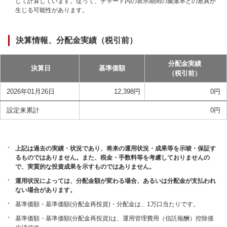
して計算しています。従って、チャート内の表示期間の騰落率との差異が
生じる可能性があります。
決算情報、分配金実績（税引前）
分配金実績
決算日
基準価額
（税引前）
2026年01月26日
12,398
円
0
円
設定来累計
0
円
上記は過去の実績・状況であり、将来の運用状況・成果等を示唆・保証す
るものではありません。また、税金・手数料等を考慮しておりませんの
で、実質的な投資成果を示すものではありません。
運用状況によっては、分配金額が変わる場合、あるいは分配金が支払われ
ない場合があります。
基準価額・基準価額(分配金再投資)・分配金は、1万口当たりです。
基準価額・基準価額(分配金再投資)は、運用管理費用（信託報酬）控除後