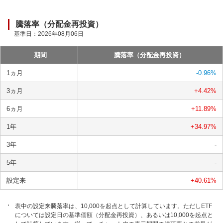
騰落率（分配金再投資）
基準日：
2026年08月06日
期間
騰落率（分配金再投資）
1ヵ月
-0.96
%
3ヵ月
+4.42
%
6ヵ月
+11.89
%
1年
+34.97
%
3年
-
5年
-
設定来
+40.61
%
表中の設定来騰落率は、10,000を起点として計算しています。ただしETF
については設定日の基準価額（分配金再投資）、あるいは10,000を起点と