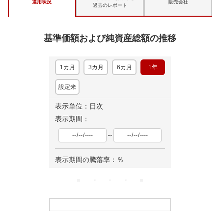
運用状況
販売会社
過去のレポート
基準価額および純資産総額の推移
1カ月
3カ月
6カ月
1年
設定来
表示単位：日次
表示期間：
～
表示期間の騰落率：
％
ロ
ー
ド
中