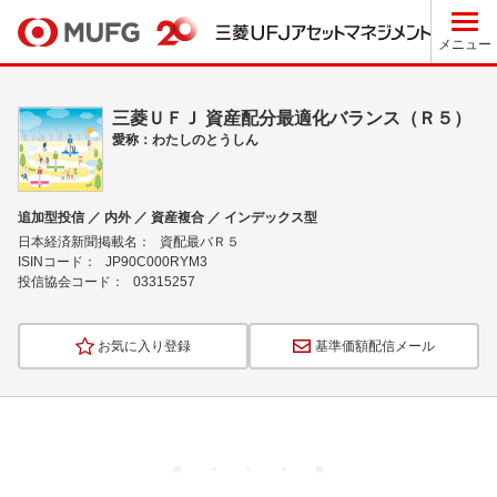
メニュー
三菱ＵＦＪ 資産配分最適化バランス（Ｒ５）
愛称：わたしのとうしん
追加型投信 ／ 内外 ／ 資産複合 ／ インデックス型
日本経済新聞掲載名：
資配最バＲ５
ISINコード：
JP90C000RYM3
投信協会コード：
03315257
お気に入り登録
基準価額配信メール
ロ
ー