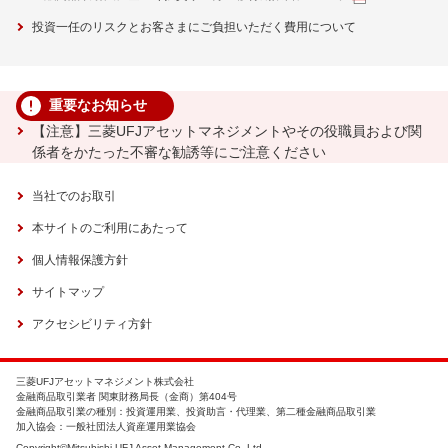
投資一任のリスクとお客さまにご負担いただく費用について
重要なお知らせ
【注意】三菱UFJアセットマネジメントやその役職員および関
係者をかたった不審な勧誘等にご注意ください
当社でのお取引
本サイトのご利用にあたって
個人情報保護方針
サイトマップ
アクセシビリティ方針
三菱UFJアセットマネジメント株式会社
金融商品取引業者 関東財務局長（金商）第404号
金融商品取引業の種別：投資運用業、投資助言・代理業、第二種金融商品取引業
加入協会：一般社団法人資産運用業協会
Copyright©Mitsubishi UFJ Asset Management Co.,Ltd.