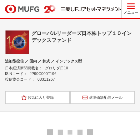
メニュー
グローバルリーダーズ日本株トップ１０イン
デックスファンド
追加型投信 ／ 国内 ／ 株式 ／ インデックス型
日本経済新聞掲載名：
グロリダ日10
ISINコード：
JP90C000T196
投信協会コード：
03311267
お気に入り登録
基準価額配信メール
ロ
ー