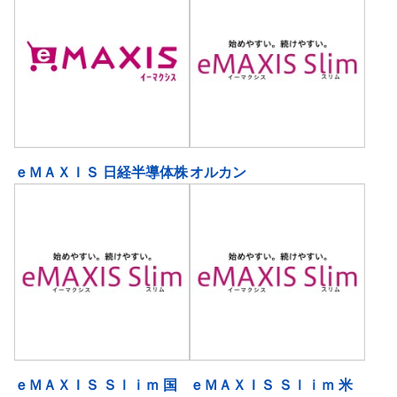
ｅＭＡＸＩＳ 日経半導体株
オルカン
ｅＭＡＸＩＳ Ｓｌｉｍ 国
ｅＭＡＸＩＳ Ｓｌｉｍ 米