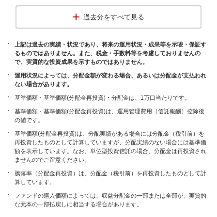
過去分をすべて見る
上記は過去の実績・状況であり、将来の運用状況・成果等を示唆・保証す
るものではありません。また、税金・手数料等を考慮しておりませんの
で、実質的な投資成果を示すものではありません。
運用状況によっては、分配金額が変わる場合、あるいは分配金が支払われ
ない場合があります。
基準価額・基準価額(分配金再投資)・分配金は、1万口当たりです。
基準価額・基準価額(分配金再投資)は、運用管理費用（信託報酬）控除後
の値です。
基準価額(分配金再投資)は、分配実績がある場合には分配金（税引前）を
再投資したものとして計算していますが、分配実績のない場合には基準価
額を表示しています。なお、単位型投資信託の場合、分配金は再投資され
ませんのでご留意ください。
騰落率（分配金再投資）は、分配金（税引前）を再投資したものとして計
算しています。
ファンドの購入価額によっては、収益分配金の一部または全部が、実質的
な元本の一部払戻しに相当する場合があります。