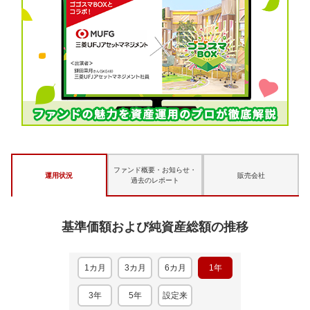
ファンド概要・お知らせ・
運用状況
販売会社
過去のレポート
基準価額および純資産総額の推移
1カ月
3カ月
6カ月
1年
3年
5年
設定来