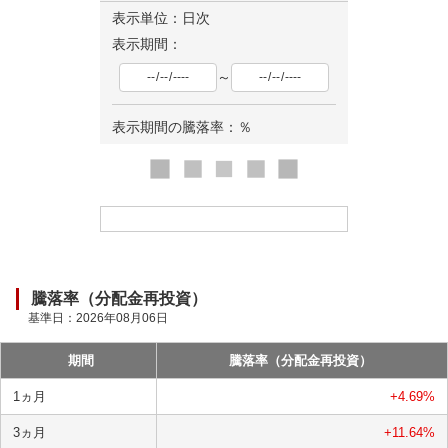
表示単位：日次
表示期間：
～
表示期間の騰落率：
％
ロ
ー
ド
中
騰落率（分配金再投資）
基準日：
2026年08月06日
期間
騰落率（分配金再投資）
1ヵ月
+4.69
%
3ヵ月
+11.64
%