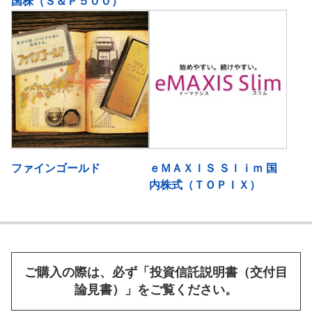
国株（Ｓ＆Ｐ５００）
ファインゴールド
ｅＭＡＸＩＳ Ｓｌｉｍ 国
内株式（ＴＯＰＩＸ）
ご購入の際は、必ず「投資信託説明書（交付目
論見書）」をご覧ください。