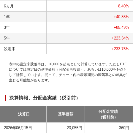
6ヵ月
+8.40
%
1年
+40.35
%
3年
+85.49
%
5年
+223.34
%
設定来
+233.75
%
表中の設定来騰落率は、10,000を起点として計算しています。ただしETF
については設定日の基準価額（分配金再投資）、あるいは10,000を起点と
して計算しています。従って、チャート内の表示期間の騰落率との差異が
生じる可能性があります。
決算情報、分配金実績（税引前）
分配金実績
決算日
基準価額
（税引前）
2026年06月15日
23,055
円
360
円