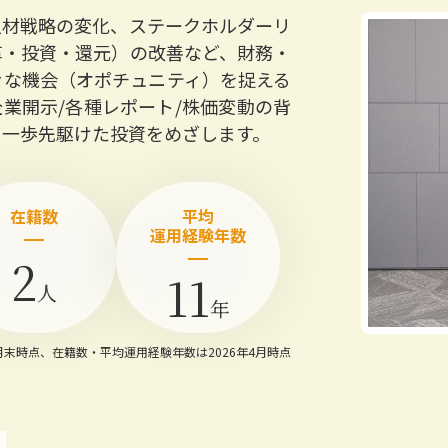
人材戦略の変化、ステークホルダーリ
革・投資・還元）の改善など、財務・
々な機会（オポチュニティ）を捉える
業開示/各種レポート/株価変動の背
に一歩先駆けた投資をめざします。
在籍数
平均
運用経験年数
2
11
人
年
3月末時点、在籍数・平均運用経験年数は2026年4月時点