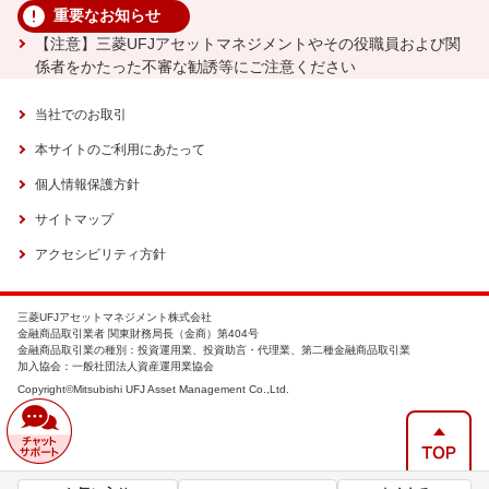
重要なお知らせ
【注意】三菱UFJアセットマネジメントやその役職員および関
係者をかたった不審な勧誘等にご注意ください
当社でのお取引
本サイトのご利用にあたって
個人情報保護方針
サイトマップ
アクセシビリティ方針
三菱UFJアセットマネジメント株式会社
金融商品取引業者 関東財務局長（金商）第404号
金融商品取引業の種別：投資運用業、投資助言・代理業、第二種金融商品取引業
加入協会：一般社団法人資産運用業協会
Copyright©Mitsubishi UFJ Asset Management Co.,Ltd.