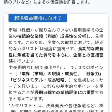
績のブレなど）による株価変動を許容します。
超過収益獲得に向けて
市場（株価）が織り込んでいない長期目線での企
業の
持続的な業績（利益）成長性を分析
し、見極
めます。このため、企業への取材において、短期
*
的なカタリスト
は過度に重視せず、
長期的な成長
性に焦点を当てた質問を中心に、
企業との直接面
談
を行います。
中長期的な目線で運用を行う上で、3つのポイン
ト（
「業界（市場）の規模・成長性」「競争力」
「ビジネスモデル・成長戦略」
）を重視したリサ
ーチを行います。これらの基本的なポイントを重
視することが
長期目線での業績評価には重要
であ
ると考えています。
*
カタリストとは、決算発表や各種報道など、株
価に短期的な影響を与えうる出来事や材料を指