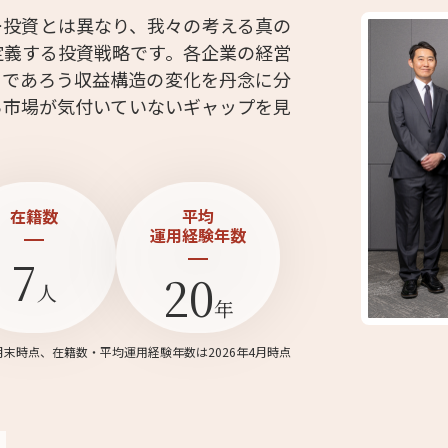
ー投資とは異なり、我々の考える真の
定義する投資戦略です。各企業の経営
るであろう収益構造の変化を丹念に分
ら市場が気付いていないギャップを見
在籍数
平均
運用経験年数
7
20
人
年
3月末時点、在籍数・平均運用経験年数は2026年4月時点