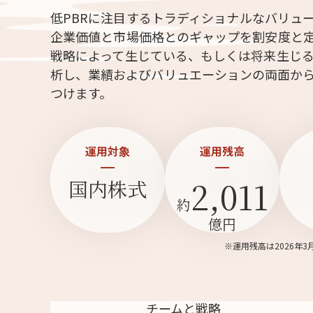
低PBRに注目するトラディショナルなバリュ
企業価値と市場価格とのギャップを割安度と
戦略によって生じている、もしくは将来生じ
析し、業績およびバリュエーションの両面か
つけます。
運用対象
運用残高
2,011
国内株式
約
億円
※
運用残高は2026年
チームと戦略