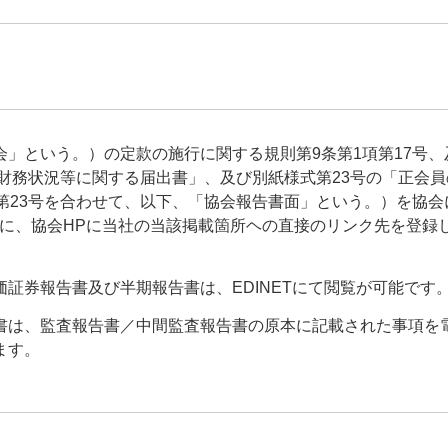
」という。）の定款の施行に関する規則第9条第1項第17号、
の財務状況等に関する届出書」、及び別紙様式第23号の「正会
第23号を合わせて、以下、「協会報告書面」という。）を協会
もに、協会HPに当社の当該掲載箇所ヘの直接のリンク先を登録
証券報告書及び半期報告書は、EDINETにて閲覧が可能です
書は、監査報告書／中間監査報告書の原本に記載された事項を
ます。