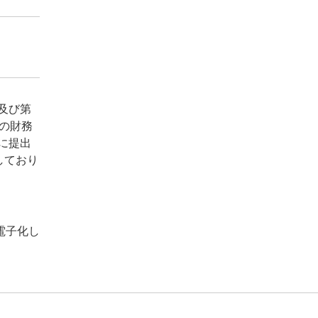
及び第
員の財務
に提出
しており
。
電子化し