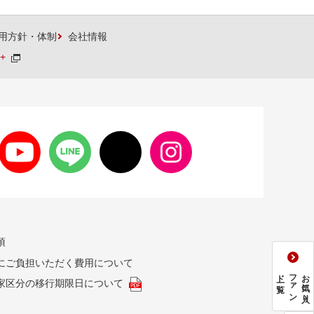
用方針・体制
会社情報
+
項
にご負担いただく費用について
一覧
フ
ァ
ン
ド
お気に入り
家区分の移行期限日について